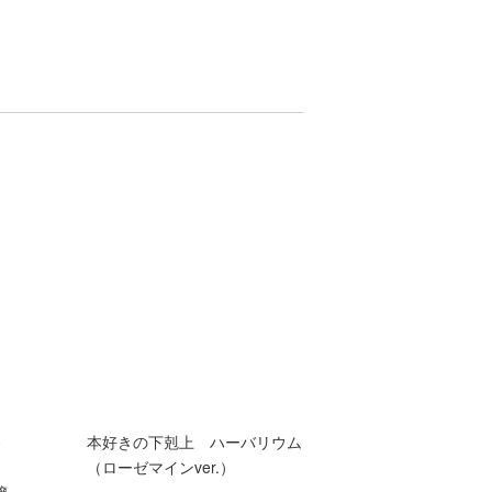
巻
本好きの下剋上 ハーバリウム
、
（ローゼマインver.）
嬢