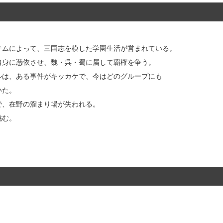
テムによって、三国志を模した学園生活が営まれている。
自身に憑依させ、魏・呉・蜀に属して覇権を争う。
ルは、ある事件がキッカケで、今はどのグループにも
いた。
で、在野の溜まり場が失われる。
挑む。