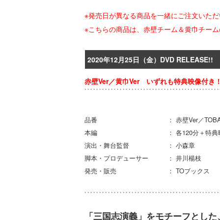
※発売日が異なる商品を一緒にご注文いた
※こちらの商品は、赤壁チーム＆黄巾チーム
2020年12月25日（金）DVD RELEASE!!
赤壁Ver／黄巾Ver いずれも特典映像付
品番 ： 赤壁Ver／TOBA0161 黄
本編 ： 各120分＋特典
演出・舞台監督 ： 小森章
脚本・プロデューサー ： 井川楊枝
発売・販売 ： TOブックス
「三国志演義」をモチーフとした