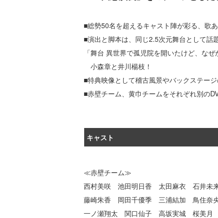
■総勢50名を超えるキャスト陣が彩る、歌あ
■演出と脚本は、同じ2.5次元舞台として話
「舞台 異世界で孤児院を開いたけど、なぜ
小森章と井川楊枝！
■特典映像として稽古風景やバックステージ
■赤壁チーム、黄巾チームをそれぞれ別のD
キャスト
≪赤壁チーム≫
西村美咲 池田明日香 太田麻衣 石井未
藤崎朱香 岡田千優季 三浦結加 鳥住奈央
一ノ瀬翔太 関口仙子 高坂実城 桜美月