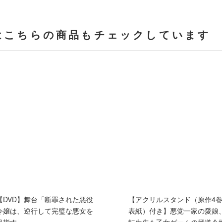
はこちらの商品もチェックしています
【DVD】舞台「断罪された悪役
【アクリルスタンド（原作4
令嬢は、逆行して完璧な悪女を
表紙）付き】悪党一家の愛娘
目指す」
転生先も乙女ゲームの極道令