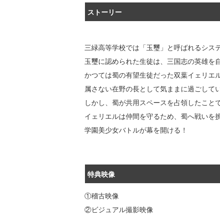
ストーリー
三緑高等学校では「玉璽」と呼ばれるシス
玉璽に認められた生徒は、三国志の英雄を
かつては蜀の有望生徒だった双葉イェリエ
属さない在野の長として気ままに過ごして
しかし、蜀が共用スペースを占領したこと
イェリエルは仲間を守るため、蜀へ戦いを
学園美少女バトルが幕を開ける！
特典映像
①稽古映像
②ビジュアル撮影映像