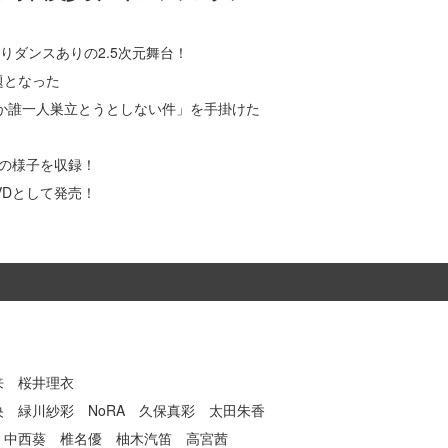
りダンスありの2.5次元舞台！
題となった
か誰一人巣立とうとしない件」を手掛けた
の様子を収録！
VDとして発売！
来 桜井理衣
 緑川紗彩 NoRA 久保真彩 太田朱香
 中西葵 椎名優 柚木汽笛 高宮茜