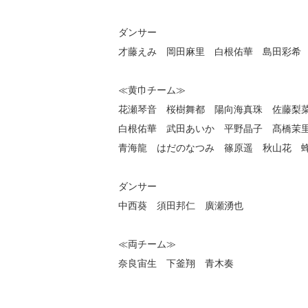
ダンサー
才藤えみ 岡田麻里 白根佑華 島田彩希
≪黄巾チーム≫
花瀬琴音 桜樹舞都 陽向海真珠 佐藤梨
白根佑華 武田あいか 平野晶子 髙橋茉
青海龍 はだのなつみ 篠原遥 秋山花 
ダンサー
中西葵 須田邦仁 廣瀬湧也
≪両チーム≫
奈良宙生 下釜翔 青木奏