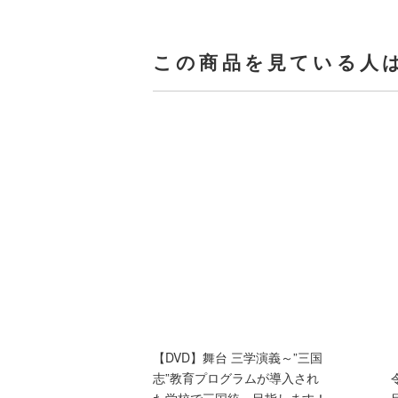
この商品を見ている人
【DVD】舞台 三学演義～”三国
志”教育プログラムが導入され
た学校で三国統一目指します！