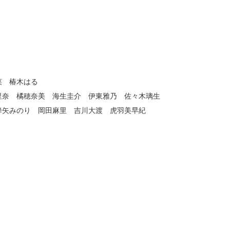
菜 椿木はる
里奈 橘穂奈美 海生圭介 伊東雅乃 佐々木璃生
蜂矢みのり 岡田麻里 吉川大渡 虎羽美早紀