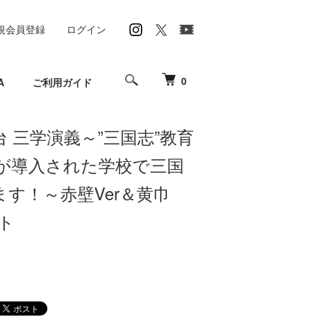
規会員登録
ログイン
0
A
ご利用ガイド
台 三学演義～”三国志”教育
が導入された学校で三国
す！～赤壁Ver＆黄巾
ット