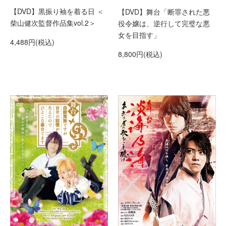
【DVD】黒振り袖を着る日 ＜
【DVD】舞台「断罪された悪
柴山健次監督作品集vol.2＞
役令嬢は、逆行して完璧な悪
女を目指す」
4,488円(税込)
8,800円(税込)