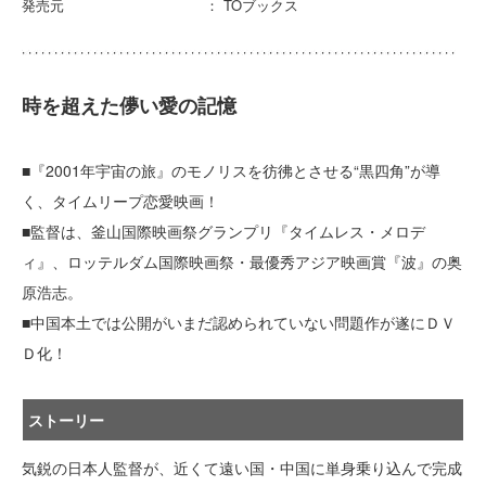
発売元 ： TOブックス
時を超えた儚い愛の記憶
■『2001年宇宙の旅』のモノリスを彷彿とさせる“黒四角”が導
く、タイムリープ恋愛映画！
■監督は、釜山国際映画祭グランプリ『タイムレス・メロデ
ィ』、ロッテルダム国際映画祭・最優秀アジア映画賞『波』の奥
原浩志。
■中国本土では公開がいまだ認められていない問題作が遂にＤＶ
Ｄ化！
ストーリー
気鋭の日本人監督が、近くて遠い国・中国に単身乗り込んで完成