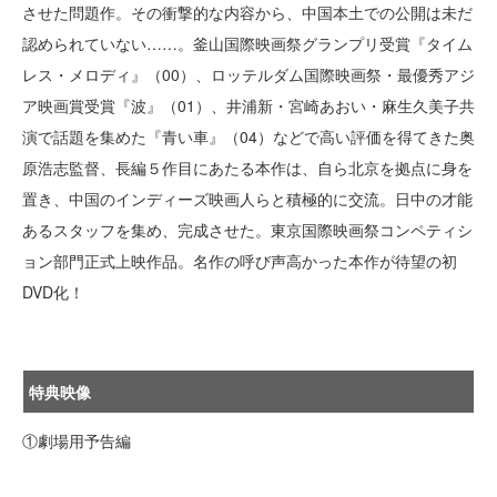
させた問題作。その衝撃的な内容から、中国本土での公開は未だ
認められていない……。釜山国際映画祭グランプリ受賞『タイム
レス・メロディ』（00）、ロッテルダム国際映画祭・最優秀アジ
ア映画賞受賞『波』（01）、井浦新・宮崎あおい・麻生久美子共
演で話題を集めた『青い車』（04）などで高い評価を得てきた奥
原浩志監督、長編５作目にあたる本作は、自ら北京を拠点に身を
置き、中国のインディーズ映画人らと積極的に交流。日中の才能
あるスタッフを集め、完成させた。東京国際映画祭コンペティシ
ョン部門正式上映作品。名作の呼び声高かった本作が待望の初
DVD化！
特典映像
①劇場用予告編