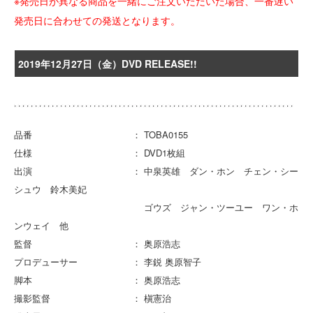
※発売日が異なる商品を一緒にご注文いただいた場合、一番遅い
発売日に合わせての発送となります。
2019年12月27日（金）DVD RELEASE!!
品番 ： TOBA0155
仕様 ： DVD1枚組
出演 ： 中泉英雄 ダン・ホン チェン・シー
シュウ 鈴木美妃
ゴウズ ジャン・ツーユー ワン・ホ
ンウェイ 他
監督 ： 奥原浩志
プロデューサー ： 李鋭 奥原智子
脚本 ： 奥原浩志
撮影監督 ： 槇憲治