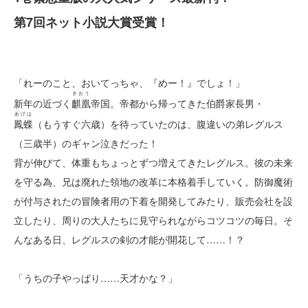
第7回ネット小説大賞受賞！
「れーのこと、おいてっちゃ、『めー！』でしょ！」
きおう
新年の近づく
麒凰
帝国。帝都から帰ってきた伯爵家長男・
あげは
鳳蝶
（もうすぐ六歳）を待っていたのは、腹違いの弟レグルス
（三歳半）のギャン泣きだった！
背が伸びて、体重もちょっとずつ増えてきたレグルス。彼の未来
を守る為、兄は廃れた領地の改革に本格着手していく。防御魔術
が付与されたの冒険者用の下着を開発してみたり、販売会社を設
立したり、周りの大人たちに見守られながらコツコツの毎日。そ
んなある日、レグルスの剣の才能が開花して……！？
「うちの子やっぱり……天才かな？」