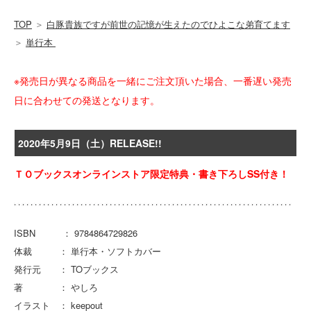
TOP
＞
白豚貴族ですが前世の記憶が生えたのでひよこな弟育てます
＞
単行本
※発売日が異なる商品を一緒にご注文頂いた場合、一番遅い発売
日に合わせての発送となります。
2020年5月9日（土）RELEASE!!
ＴＯブックスオンラインストア限定特典・書き下ろしSS付き！
ISBN ： 9784864729826
体裁 ： 単行本・ソフトカバー
発行元 ： TOブックス
著 ： やしろ
イラスト ： keepout