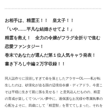
お相手は、精霊王！！ 皇太子！！
「いや……平凡な結婚させてよ！」
精霊を救え！ 全力の令嬢がフラグ全折りで進む
恋愛ファンタジー！
巻末であなたが選んだ第１位人気キャラ発表！
書き下ろし中編２万字収録！！
同人誌作りに没頭しすぎて命を落としたアラサーOL――私が転
生したのは、砂漠化が迫る国の辺境伯令嬢・ディアドラ。今度こ
そは平穏に生きて親に孫を見せる！ と意気込んだものの、精霊
の育成が楽しくてついつい夢中に。過保護なお兄様や専属執事の
心配をよそに、四歳にして「精霊獣」を育ててしまった。それを