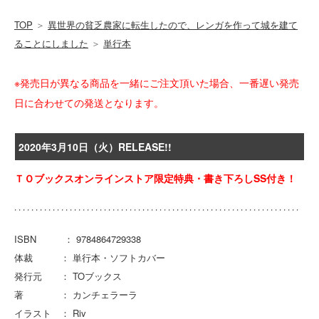
TOP
＞
異世界の貧乏農家に転生したので、レンガを作って城を建て
ることにしました
＞
単行本
※発売日が異なる商品を一緒にご注文頂いた場合、一番遅い発売
日に合わせての発送となります。
2020年3月10日（火）RELEASE!!
ＴＯブックスオンラインストア限定特典・書き下ろしSS付き！
ISBN ： 9784864729338
体裁 ： 単行本・ソフトカバー
発行元 ： TOブックス
著 ： カンチェラーラ
イラスト ： Riv