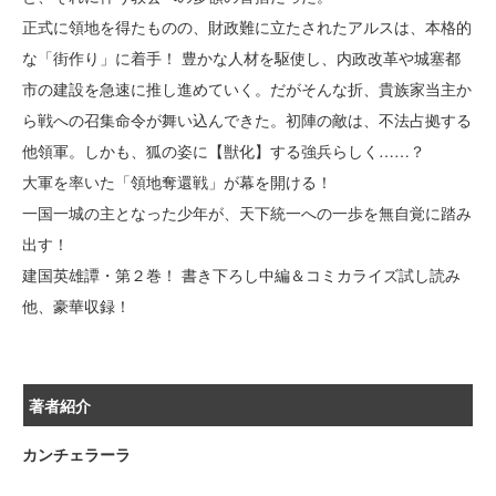
正式に領地を得たものの、財政難に立たされたアルスは、本格的
な「街作り」に着手！ 豊かな人材を駆使し、内政改革や城塞都
市の建設を急速に推し進めていく。だがそんな折、貴族家当主か
ら戦への召集命令が舞い込んできた。初陣の敵は、不法占拠する
他領軍。しかも、狐の姿に【獣化】する強兵らしく……？
大軍を率いた「領地奪還戦」が幕を開ける！
一国一城の主となった少年が、天下統一への一歩を無自覚に踏み
出す！
建国英雄譚・第２巻！ 書き下ろし中編＆コミカライズ試し読み
他、豪華収録！
著者紹介
カンチェラーラ