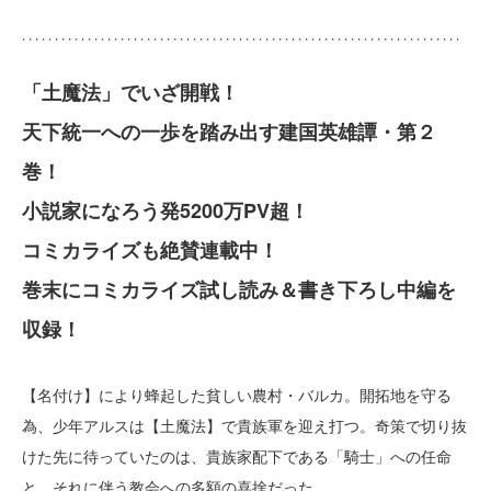
「土魔法」でいざ開戦！
天下統一への一歩を踏み出す建国英雄譚・第２
巻！
小説家になろう発5200万PV超！
コミカライズも絶賛連載中！
巻末にコミカライズ試し読み＆書き下ろし中編を
収録！
【名付け】により蜂起した貧しい農村・バルカ。開拓地を守る
為、少年アルスは【土魔法】で貴族軍を迎え打つ。奇策で切り抜
けた先に待っていたのは、貴族家配下である「騎士」への任命
と、それに伴う教会への多額の喜捨だった。