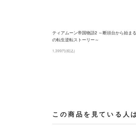
ティアムーン帝国物語2 ～断頭台から始ま
の転生逆転ストーリー～
1,399円(税込)
この商品を見ている人