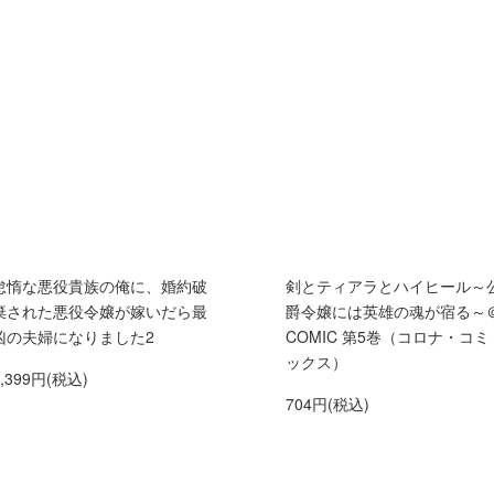
怠惰な悪役貴族の俺に、婚約破
剣とティアラとハイヒール～
棄された悪役令嬢が嫁いだら最
爵令嬢には英雄の魂が宿る～
凶の夫婦になりました2
COMIC 第5巻（コロナ・コミ
ックス）
1,399円(税込)
704円(税込)