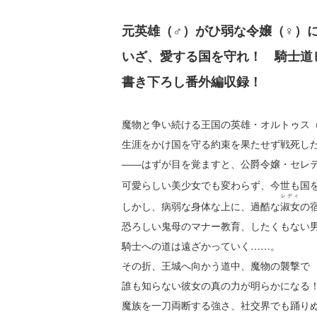
元英雄（♂）がひ弱な令嬢（♀）に
いざ、愛する国を守れ！ 騎士道
書き下ろし番外編収録！
魔物と争い続ける王国の英雄・オルトゥス
生涯をかけ国を守る約束を果たせず戦死し
――はずが目を覚ますと、公爵令嬢・セレ
可愛らしい美少女でも変わらず、今世も国
レディ
しかし、病弱な身体な上に、過酷な
淑女
の
恐ろしい鬼母のマナー教育、したくもない
騎士への道は遠ざかっていく……。
その折、王城へ向かう道中、魔物の襲撃で
誰も知らない彼女の真の力が明らかになる
魔族を一刀両断する強さ、社交界でも踊り