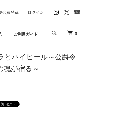
規会員登録
ログイン
0
A
ご利用ガイド
ラとハイヒール～公爵令
の魂が宿る～