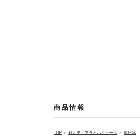
商品情報
TOP
＞
剣とティアラとハイヒール
＞
単行本