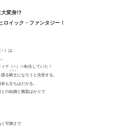
大変身!?
ヒロイック・ファンタジー！
（♂）は、
た。
ティナ（♀）へ転生していた！
ナイト
を護る
騎士
になろうと決意する。
宿命も立ちはだかる。
男との結婚と難題ばかりで
！
ぬく可憐さで