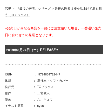
TOP
＞
『最後の医者』シリーズ
＞
最後の医者は桜を見上げて君を想
う（コミックス）
※発売日が異なる商品を一緒にご注文頂いた場合、一番遅い発売
日に合わせての発送となります。
2019年8月24日（土）RELEASE!!
ISBN ： 9784864728447
体裁 ： 単行本・ソフトカバー
発行元 ： TOブックス
原作 ： 二宮敦人
漫画 ： 八川キュウ
イラスト原案 ： syo5