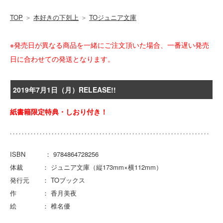
TOP
＞
本好きの下剋上
＞
TOジュニア文庫
※発売日が異なる商品を一緒にご注文頂いた場合、一番遅い発売
日に合わせての発送となります。
2019年7月1日（月）RELEASE!!
紙書籍限定特典・しおり付き！
ISBN ： 9784864728256
体裁 ： ジュニア文庫（縦173mm×横112mm）
発行元 ： TOブックス
作 ： 香月美夜
絵 ： 椎名優