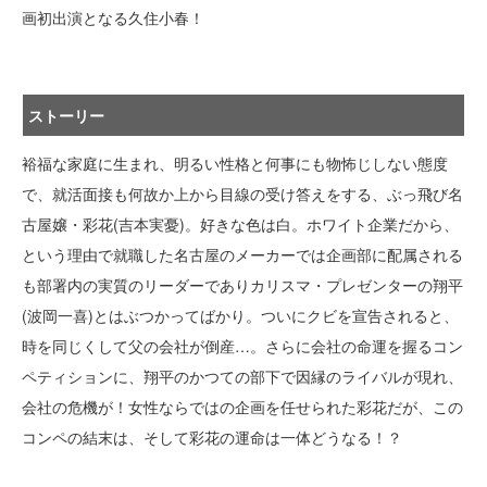
画初出演となる久住小春！
ストーリー
裕福な家庭に生まれ、明るい性格と何事にも物怖じしない態度
で、就活面接も何故か上から目線の受け答えをする、ぶっ飛び名
古屋嬢・彩花(吉本実憂)。好きな色は白。ホワイト企業だから、
という理由で就職した名古屋のメーカーでは企画部に配属される
も部署内の実質のリーダーでありカリスマ・プレゼンターの翔平
(波岡一喜)とはぶつかってばかり。ついにクビを宣告されると、
時を同じくして父の会社が倒産…。さらに会社の命運を握るコン
ペティションに、翔平のかつての部下で因縁のライバルが現れ、
会社の危機が！女性ならではの企画を任せられた彩花だが、この
コンペの結末は、そして彩花の運命は一体どうなる！？