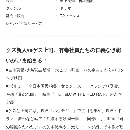
製作 ： 田上英樹、橋本知鑑
ジャンル ： ドラマ
発売・販売 ： TOブックス
©テレビ大阪サービス
クズ新人vsゲス上司、有毒社員たちの仁義なき戦
いがいま始まる！
■吉本実憂×大塚祐吉監督、大ヒット映画「罪の余白」からの再タ
ッグ映画！
■主演は、「全日本国民的美少女コンテスト」グランプリ受賞、
映画『罪の余白』、映画『HiGH&LOW THE RED RAIN』の吉本
実憂！
■ゲスな上司には、映画『パッチギ！』で注目を集め、映画・ド
ラマ・舞台など幅広く活躍する波岡一喜！ 同僚には、映画『君
の膵臓をたべたい』の矢本悠馬や、元モーニング娘。で本作が映