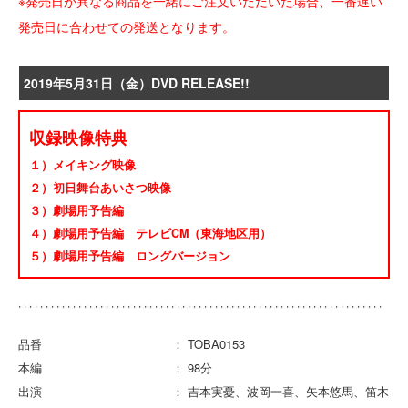
※発売日が異なる商品を一緒にご注文いただいた場合、一番遅い
発売日に合わせての発送となります。
2019年5月31日（金）DVD RELEASE!!
収録映像特典
１）メイキング映像
２）初日舞台あいさつ映像
３）劇場用予告編
４）劇場用予告編 テレビCM（東海地区用）
５）劇場用予告編 ロングバージョン
品番 ： TOBA0153
本編 ： 98分
出演 ： 吉本実憂、波岡一喜、矢本悠馬、笛木