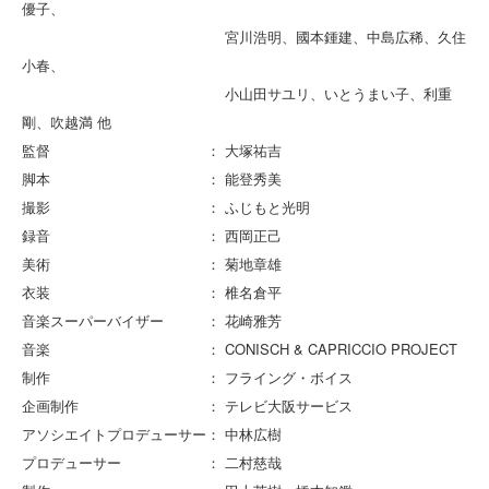
優子、
宮川浩明、國本鍾建、中島広稀、久住
小春、
小山田サユリ、いとうまい子、利重
剛、吹越満 他
監督 ： 大塚祐吉
脚本 ： 能登秀美
撮影 ： ふじもと光明
録音 ： 西岡正己
美術 ： 菊地章雄
衣装 ： 椎名倉平
音楽スーパーバイザー ： 花崎雅芳
音楽 ： CONISCH & CAPRICCIO PROJECT
制作 ： フライング・ボイス
企画制作 ： テレビ大阪サービス
アソシエイトプロデューサー： 中林広樹
プロデューサー ： 二村慈哉