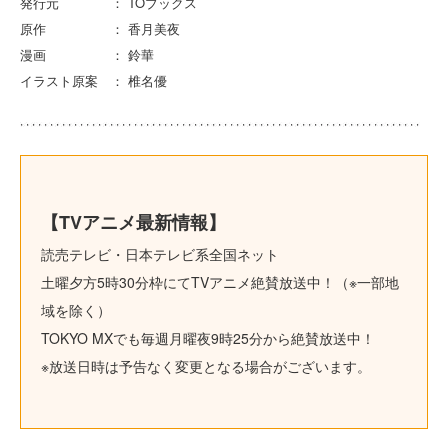
発行元 ： TOブックス
原作 ： 香月美夜
漫画 ： 鈴華
イラスト原案 ： 椎名優
【TVアニメ最新情報】
読売テレビ・日本テレビ系全国ネット
土曜夕方5時30分枠にてTVアニメ絶賛放送中！（※一部地
域を除く）
TOKYO MXでも毎週月曜夜9時25分から絶賛放送中！
※放送日時は予告なく変更となる場合がございます。