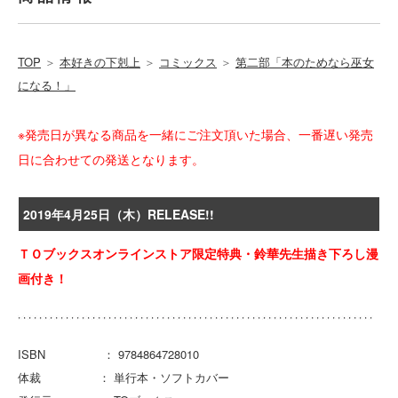
TOP
＞
本好きの下剋上
＞
コミックス
＞
第二部「本のためなら巫女
になる！」
※発売日が異なる商品を一緒にご注文頂いた場合、一番遅い発売
日に合わせての発送となります。
2019年4月25日（木）RELEASE!!
ＴＯブックスオンラインストア限定特典・鈴華先生描き下ろし漫
画付き！
ISBN ： 9784864728010
体裁 ： 単行本・ソフトカバー