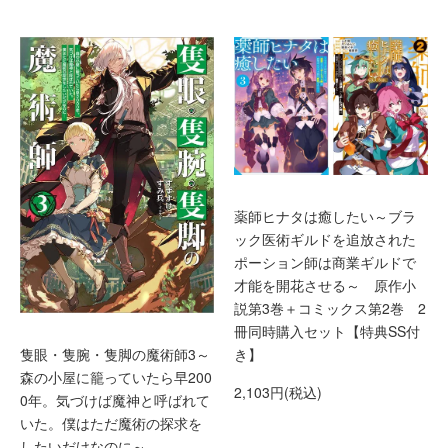
薬師ヒナタは癒したい～ブラ
ック医術ギルドを追放された
ポーション師は商業ギルドで
才能を開花させる～ 原作小
説第3巻＋コミックス第2巻 2
冊同時購入セット【特典SS付
隻眼・隻腕・隻脚の魔術師3～
き】
森の小屋に籠っていたら早200
2,103円(税込)
0年。気づけば魔神と呼ばれて
いた。僕はただ魔術の探求を
したいだけなのに～