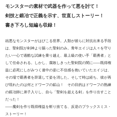
モンスターの素材で武器を作って悪を討て！
剣技と鍛冶で正義を示す、世直しストーリー！
書き下ろし短編も収録！
凶悪なモンスターがはびこる世界。人類が彼らに対抗出来る手段
は、聖剣院が剣神より賜った聖剣のみ。青年エイジは人々を守り
たい一心で過酷な試練を乗り越え、最上級の使い手「覇勇者」と
して任命される。しかし、腐敗しきった聖剣院の闇に――既得権
益に必死にしがみつく連中の姿に不信感を抱いていたエイジは、
その場で覇勇者を辞退して姿を消した。そして時は経ち、彼が再
び現れたのは何とドワーフの鉱山！ その目的はドワーフの熟練
の鍛冶師に弟子入りし、自ら「聖剣を超える剣」を作り出すこと
だった！
――魔剣を作り既得権益を斬り捨てる、反逆のブラックスミス・
ストーリー！