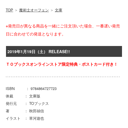
TOP
＞
魔術士オーフェン
＞
文庫
※発売日が異なる商品を一緒にご注文頂いた場合、一番遅い発売
日に合わせての発送となります。
2019年1月19日（土） RELEASE!!
ＴＯブックスオンラインストア限定特典・ポストカード付き！
ISBN ： 9784864727723
体裁 ： 文庫版
発行元 ： TOブックス
著 ： 秋田禎信
イラスト ： 草河遊也