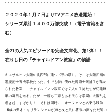
２０２０年１月７日よりTVアニメ放送開始！
シリーズ累計１４００万部突破！（電子書籍を含
む）
全21の人気エピソードを完全文庫化、第1弾！！
在りし日の「チャイルドマン教室」の物語――
キエサルヒマ大陸の北西部に建つ《牙の塔》。そこは大陸屈指の
黒魔術士養成学校だった。中でも特に優れた魔術士候補生が集め
られた教室――チャイルドマン教室では７人の生徒たちが切磋琢
磨の毎日を送る。だが、一癖も二癖もある彼らは学園に大混乱を
巻き起こすばかり！ それは同時に、オーフェンと名乗る以前、
15歳の天才・キリランシェロが姉と友と共に将来の夢をただ追い