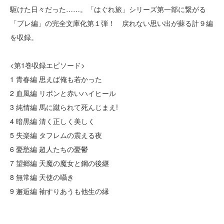
駆けた日々だった……。「はぐれ旅」シリーズ第一部に繋がる
「プレ編」の完全文庫化第１弾！ 戻れない思い出が蘇る計９編
を収録。
<第1巻収録エピソード>
1 青春編 思えば俺も若かった
2 血風編 リボンと赤いハイヒール
3 純情編 馬に蹴られて死んじまえ!
4 暗黒編 清く正しく美しく
5 失楽編 タフレムの震える夜
6 憂愁編 超人たちの憂鬱
7 望郷編 天魔の魔女と鋼の後継
8 無常編 天使の囁き
9 邂逅編 袖すりあうも他生の縁