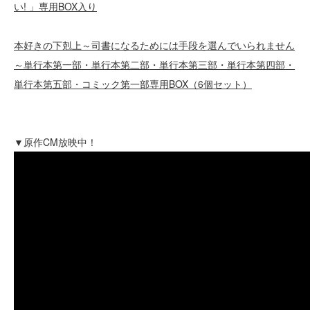
い! 」専用BOX入り
本好きの下剋上～司書になるためには手段を選んでいられません
～単行本第一部・単行本第二部・単行本第三部・単行本第四部・
単行本第五部・コミック第一部専用BOX（6個セット）
▼原作CM放映中！