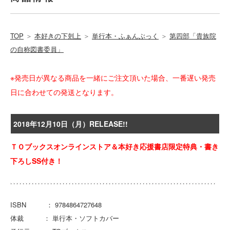
TOP
＞
本好きの下剋上
＞
単行本・ふぁんぶっく
＞
第四部「貴族院
の自称図書委員」
※発売日が異なる商品を一緒にご注文頂いた場合、一番遅い発売
日に合わせての発送となります。
2018年12月10日（月）RELEASE!!
ＴＯブックスオンラインストア＆本好き応援書店限定特典・書き
下ろしSS付き！
ISBN ： 9784864727648
体裁 ： 単行本・ソフトカバー