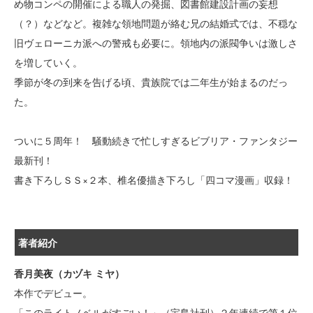
め物コンペの開催による職人の発掘、図書館建設計画の妄想
（？）などなど。複雑な領地問題が絡む兄の結婚式では、不穏な
旧ヴェローニカ派への警戒も必要に。領地内の派閥争いは激しさ
を増していく。
季節が冬の到来を告げる頃、貴族院では二年生が始まるのだっ
た。
ついに５周年！ 騒動続きで忙しすぎるビブリア・ファンタジー
最新刊！
書き下ろしＳＳ×２本、椎名優描き下ろし「四コマ漫画」収録！
著者紹介
香月美夜（カヅキ ミヤ）
本作でデビュー。
「このライトノベルがすごい！」（宝島社刊）２年連続で第１位