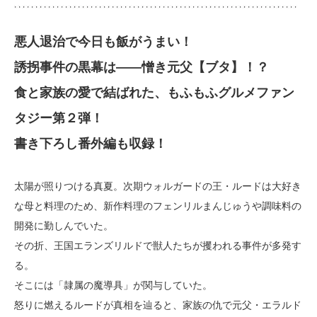
悪人退治で今日も飯がうまい！
誘拐事件の黒幕は――憎き元父【ブタ】！？
食と家族の愛で結ばれた、もふもふグルメファン
タジー第２弾！
書き下ろし番外編も収録！
太陽が照りつける真夏。次期ウォルガードの王・ルードは大好き
な母と料理のため、新作料理のフェンリルまんじゅうや調味料の
開発に勤しんでいた。
その折、王国エランズリルドで獣人たちが攫われる事件が多発す
る。
そこには「隷属の魔導具」が関与していた。
怒りに燃えるルードが真相を辿ると、家族の仇で元父・エラルド