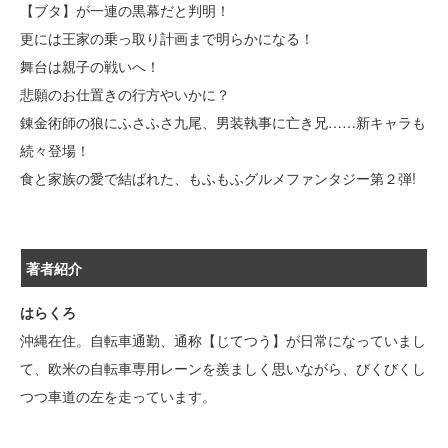
【ブタ】が一連の黒幕だと判明！
更には王家の乗っ取り計画まで明らかになる！
舞台は親子の戦いへ！
悲願のお仕置きの行方やいかに？
錬金術師の狼にふさふさ九尾、男装執事に亡き兄……新キャラも
続々登場！
食と家族の愛で結ばれた、もふもふグルメファンタジー第２弾!
著者紹介
はらくろ
沖縄在住。自転車通勤、通称【じてつう】が日常になっていまし
て、欧米の自転車専用レーンを羨ましく思いながら、びくびくし
つつ車道の左を走っています。