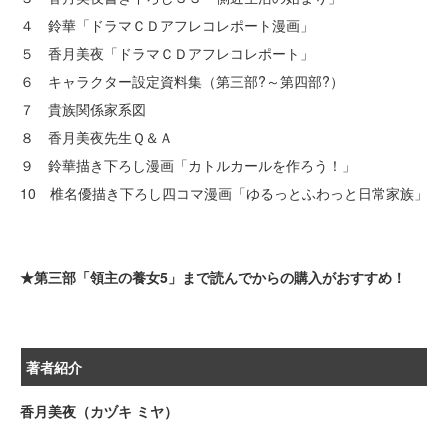
４ 鈴華「ドラマＣＤアフレコレポート漫画」
５ 香月美夜「ドラマＣＤアフレコレポート」
６ キャラクター設定資料集（第三部?～第四部?）
７ 貴族関係家系図
８ 香月美夜先生Ｑ＆Ａ
９ 鈴華描き下ろし漫画「カトルカールを作ろう！」
10 椎名優描き下ろし四コマ漫画「ゆるっとふわっと日常家族」
★第三部「領主の養女5」まで読んでからの購入がおすすめ！
著者紹介
香月美夜（カヅキ ミヤ）