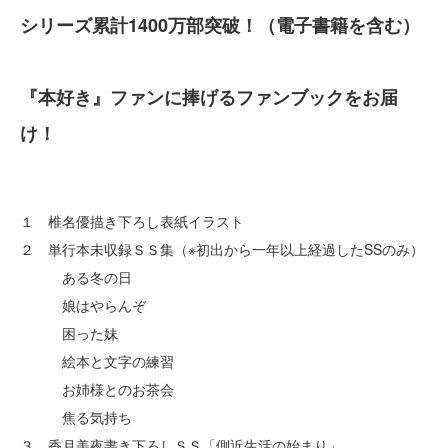
シリーズ累計1400万部突破！（電子書籍を含む）
『本好き』ファンに捧げるファンブックをお届
け！
１ 椎名優描き下ろし表紙イラスト
２ 単行本未収録ＳＳ集（※初出から一年以上経過したSSのみ）
ある冬の日
娘はやらんぞ
困った妹
絵本と文字の練習
お姉様とのお茶会
焦る気持ち
３ 香月美夜書き下ろしＳＳ「側近生活の始まり」