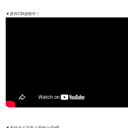
▼原作CM放映中！
▼本好きの下剋上原作公式HP