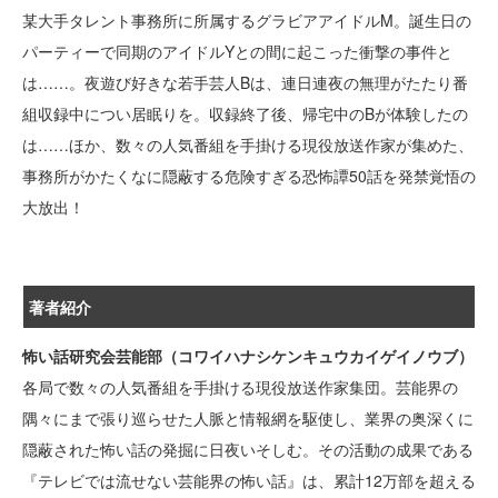
某大手タレント事務所に所属するグラビアアイドルM。誕生日の
パーティーで同期のアイドルYとの間に起こった衝撃の事件と
は……。夜遊び好きな若手芸人Bは、連日連夜の無理がたたり番
組収録中につい居眠りを。収録終了後、帰宅中のBが体験したの
は……ほか、数々の人気番組を手掛ける現役放送作家が集めた、
事務所がかたくなに隠蔽する危険すぎる恐怖譚50話を発禁覚悟の
大放出！
著者紹介
怖い話研究会芸能部（コワイハナシケンキュウカイゲイノウブ）
各局で数々の人気番組を手掛ける現役放送作家集団。芸能界の
隅々にまで張り巡らせた人脈と情報網を駆使し、業界の奥深くに
隠蔽された怖い話の発掘に日夜いそしむ。その活動の成果である
『テレビでは流せない芸能界の怖い話』は、累計12万部を超える