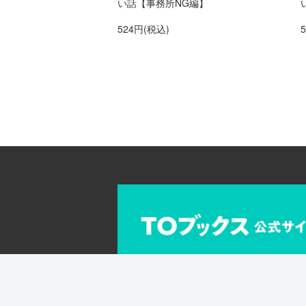
い話【事務所NG編】
524円(税込)