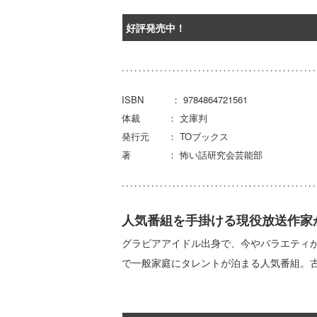
好評発売中！
ISBN ： 9784864721561
体裁 ： 文庫判
発行元 ： TOブックス
著 ： 怖い話研究会芸能部
人気番組を手掛ける現役放送作家
グラビアアイドル出身で、今やバラエティ
で一般家庭にタレントが泊まる人気番組。