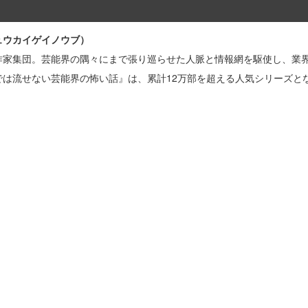
ュウカイゲイノウブ）
作家集団。芸能界の隅々にまで張り巡らせた人脈と情報網を駆使し、業
は流せない芸能界の怖い話』は、累計12万部を超える人気シリーズと