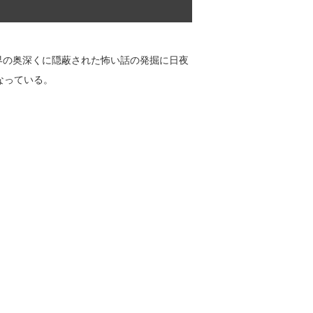
界の奥深くに隠蔽された怖い話の発掘に日夜
なっている。