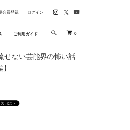
規会員登録
ログイン
0
A
ご利用ガイド
流せない芸能界の怖い話
編】