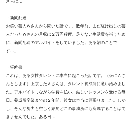
さらに…
・新聞配達
お笑い芸人Ｗさんから聞いた話です。数年前、まだ駆け出しの芸
人だったＷさんの月収は２万円程度。足りない生活費を補うため
に、新聞配達のアルバイトをしていました。ある朝のことで
す…。
・誓約書
これは、ある女性タレントに本当に起こった話です。（仮にＡさ
んとします）上京したＡさんは、タレント養成所に通い始めまし
た。アルバイトしながら学費を払い、厳しいレッスンを受ける毎
日。養成所卒業までの２年間、彼女は本当に頑張りました。しか
し、そんな努力も空しく結局どこの事務所にも所属することはで
きませんでした。ある日…