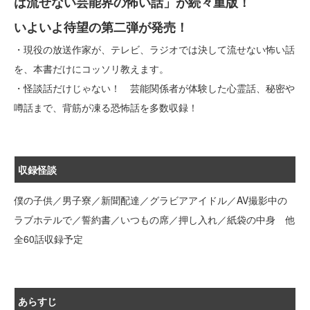
は流せない芸能界の怖い話」が続々重版！
いよいよ待望の第二弾が発売！
・現役の放送作家が、テレビ、ラジオでは決して流せない怖い話
を、本書だけにコッソリ教えます。
・怪談話だけじゃない！ 芸能関係者が体験した心霊話、秘密や
噂話まで、背筋が凍る恐怖話を多数収録！
収録怪談
僕の子供／男子寮／新聞配達／グラビアアイドル／AV撮影中の
ラブホテルで／誓約書／いつもの席／押し入れ／紙袋の中身 他
全60話収録予定
あらすじ