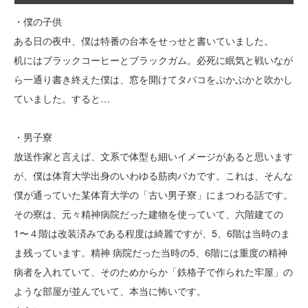
・僕の子供
ある日の夜中、僕は特番の台本をせっせと書いていました。
机にはブラックコーヒーとブラックガム。必死に眠気と戦いなが
ら一通り書き終えた僕は、窓を開けてタバコをぷかぷかと吹かし
ていました。すると…
・男子寮
放送作家と言えば、文系で体型も細いイメージがあると思います
が、僕は体育大学出身のいわゆる筋肉バカです。これは、そんな
僕が通っていた某体育大学の「古い男子寮」にまつわる話です。
その寮は、元々精神病院だった建物を使っていて、六階建ての
1〜４階は改装済みである程度は綺麗ですが、5、6階は当時のま
ま残っています。精神 病院だった当時の5、6階には重度の精神
病者を入れていて、そのためからか「鉄格子で作られた牢屋」の
ような部屋が並んでいて、本当に怖いです。