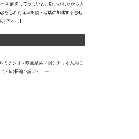
事件を解決して欲しいとお願いされたから大
。恋を忘れた花屋探偵・瑠璃の加速する恋心
書き下ろし】
イルミナシオン映画祭第15回シナリオ大賞に
ズで初の長編小説デビュー。