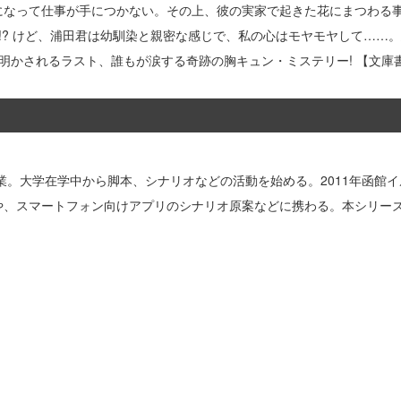
になって仕事が手につかない。その上、彼の実家で起きた花にまつわる
と!? けど、浦田君は幼馴染と親密な感じで、私の心はモヤモヤして……
が明かされるラスト、誰もが涙する奇跡の胸キュン・ミステリー! 【文庫
卒業。大学在学中から脚本、シナリオなどの活動を始める。2011年函館
や、スマートフォン向けアプリのシナリオ原案などに携わる。本シリー