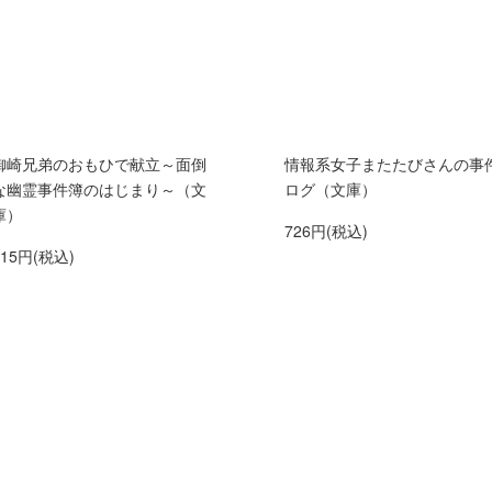
御崎兄弟のおもひで献立～面倒
情報系女子またたびさんの事
な幽霊事件簿のはじまり～（文
ログ（文庫）
庫）
726円(税込)
715円(税込)