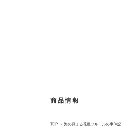
商品情報
TOP
＞
海の見える花屋フルールの事件記