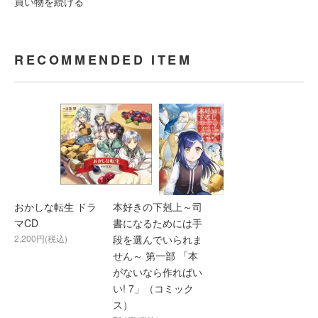
買い物を続ける
RECOMMENDED ITEM
おかしな転生 ドラ
本好きの下剋上～司
マCD
書になるためには手
2,200円(税込)
段を選んでいられま
せん～ 第一部 「本
がないなら作ればい
い! 7」（コミック
ス）