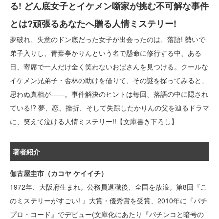
る! どん底女子とイケメン噺家が挑む不可解な事件
とは?頑張るあなたへ贈る人情ミステリー!
夢破れ、失意のドン底だった女子が出会ったのは、落語! 勢いで
弟子入りし、青葉亭かりんという名で懸命に修行する中、ある
日、寄席で一人だけ全く笑わないおばさんを見つける。クールな
イケメン兄弟子・舎林の助けを借りて、その謎を探ってみると、
思わぬ真相が――。事件解決のヒントは毎回、落語の中に隠され
ている!? 夢、恋、挫折、そして失踪したかりんの父を辿るドラマ
に、笑えて泣ける人情ミステリー!!【文庫書き下ろし】
著者紹介
伽古屋圭市（カコヤ ケイイチ）
1972年、大阪府生まれ。公務員退職後、全国を放浪。第8回『こ
のミステリーがすごい! 』大賞・優秀賞を受賞、2010年に『パチ
プロ・コード』でデビュー(文庫化にあたり『パチンコと暗号の