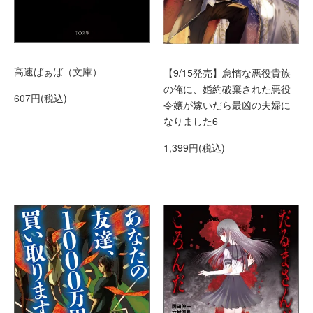
高速ばぁば（文庫）
【9/15発売】怠惰な悪役貴族
の俺に、婚約破棄された悪役
607円(税込)
令嬢が嫁いだら最凶の夫婦に
なりました6
1,399円(税込)