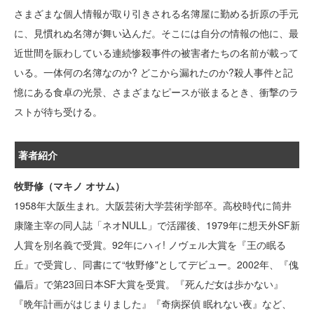
さまざまな個人情報が取り引きされる名簿屋に勤める折原の手元
に、見慣れぬ名簿が舞い込んだ。そこには自分の情報の他に、最
近世間を賑わしている連続惨殺事件の被害者たちの名前が載って
いる。一体何の名簿なのか? どこから漏れたのか?殺人事件と記
憶にある食卓の光景、さまざまなピースが嵌まるとき、衝撃のラ
ストが待ち受ける。
著者紹介
牧野修（マキノ オサム）
1958年大阪生まれ。大阪芸術大学芸術学部卒。高校時代に筒井
康隆主宰の同人誌「ネオNULL」で活躍後、1979年に想天外SF新
人賞を別名義で受賞。92年にハィ! ノヴェル大賞を『王の眠る
丘』で受賞し、同書にて“牧野修"としてデビュー。2002年、『傀
儡后』で第23回日本SF大賞を受賞。『死んだ女は歩かない』
『晩年計画がはじまりました』『奇病探偵 眠れない夜』など、