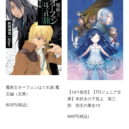
魔術士オーフェンはぐれ旅 魔
【10/1発売】【TOジュニア文
王編（文庫）
庫】本好きの下剋上 第三
803円(税込)
部 領主の養女10
660円(税込)