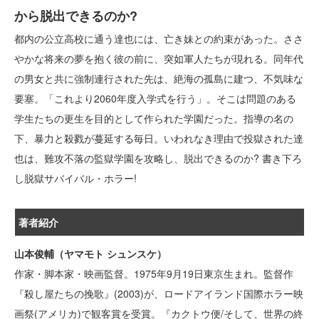
から脱出できるのか?
都内の公立高校に通う達也には、亡き妹との約束があった。ささ
やかな将来の夢を抱く彼の前に、突如軍人たちが現れる。同年代
の男女と共に強制連行された先は、絶海の孤島に建つ、不気味な
要塞。「これより2060年度入学式を行う」。そこは問題のある
学生たちの更生を目的として作られた学園だった。指導の名の
下、暴力と殺戮が蔓延する毎日。いわれなき理由で投獄された達
也は、難攻不落の監獄学園を攻略し、脱出できるのか? 書き下ろ
し脱獄サバイバル・ホラー!
著者紹介
山本俊輔（ヤマモト シュンスケ）
作家・脚本家・映画監督。1975年9月19日東京生まれ。監督作
『殺し屋たちの挽歌』(2003)が、ロードアイランド国際ホラー映
画祭(アメリカ)で観客賞を受賞。『カクトウ便/そして、世界の終