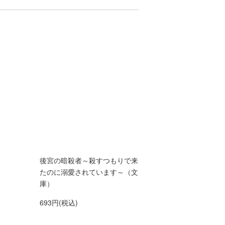
後宮の暗殺者～殺すつもりで来
たのに溺愛されています～（文
庫）
693円(税込)