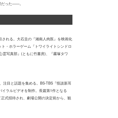
獄だった――。
注目される。大石圭の『湘南人肉医』を映画化
ット・ホラーゲーム『トワイライトシンドロ
『心霊写真部』(ともに竹書房)、『霧塚タワ
、注目と話題を集める。BS-TBS『怪談新耳
のバイラルビデオを制作。長篇第1作となる
にて正式招待され、劇場公開の決定前から、観