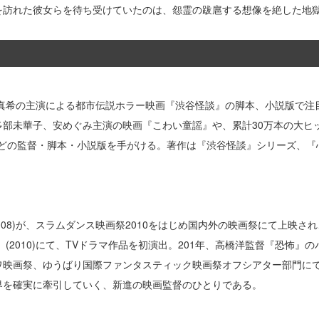
を訪れた彼女らを待ち受けていたのは、怨霊の跋扈する想像を絶した地
北真希の主演による都市伝説ホラー映画『渋谷怪談』の脚本、小説版で
多部未華子、安めぐみ主演の映画『こわい童謡』や、累計30万本の大ヒ
oDS)などの監督・脚本・小説版を手がける。著作は『渋谷怪談』シリーズ、
008)が、スラムダンス映画祭2010をはじめ国内外の映画祭にて上映され
(2010)にて、TVドラマ作品を初演出。201年、高橋洋監督『恐怖』
ナザワ映画祭、ゆうばり国際ファンタスティック映画祭オフシアター部門
界を確実に牽引していく、新進の映画監督のひとりである。