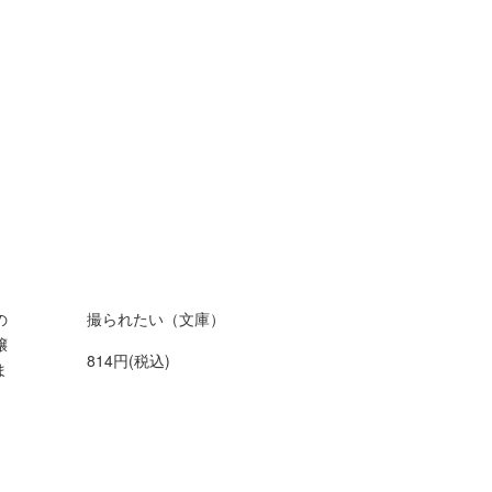
の
撮られたい（文庫）
嬢
814円(税込)
ま