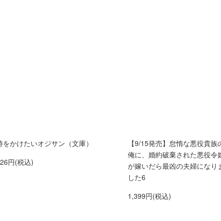
時をかけたいオジサン（文庫）
【9/15発売】怠惰な悪役貴族
俺に、婚約破棄された悪役令
726円(税込)
が嫁いだら最凶の夫婦になり
した6
1,399円(税込)