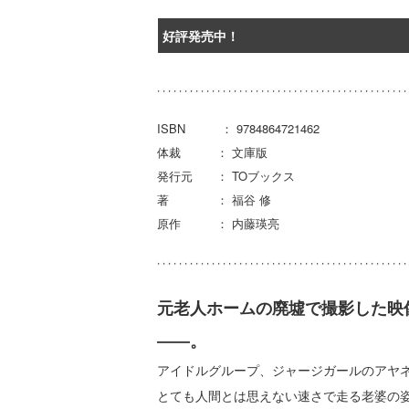
好評発売中！
ISBN ： 9784864721462
体裁 ： 文庫版
発行元 ： TOブックス
著 ： 福谷 修
原作 ： 内藤瑛亮
元老人ホームの廃墟で撮影した映
――。
アイドルグループ、ジャージガールのアヤ
とても人間とは思えない速さで走る老婆の