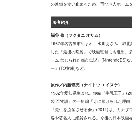
の連鎖を食い止めるため、再び老人ホーム
著者紹介
福谷 修（フクタニ オサム）
1967年名古屋市生まれ。水川あさみ、堀
した『最後の晩餐』で映画監督にも進出。
ーム 禁じられた都市伝説』(Nintend
ー』(TO文庫)など。
原作／内藤瑛亮（ナイトウ エイスケ）
1982年愛知県生まれ。短編『牛乳王子』(2
袋 百物語』の一短編「寺に預けられた理由」
『先生を流産させる会』(2011)は、カ
客や著名人に絶賛される。今後の日本映画