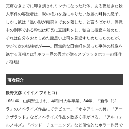
完膚なきまでに叩き潰されミンチになった死体。ある夜起きた殺
人事件の容疑者は、親の権力を盾にやりたい放題の町長の息子。
しかし彼は「黒い影が頭突きで女を殺した」と言うばかり。停職
中の刑事である幹也は町長に直談判をし、独自に捜査を始めた。
それは自分をおとしめた腹黒い上司を見返すためだったのだが、
やがて次の犠牲者が――。閉鎖的な田舎町を襲った事件の想像を
絶する真相とは? ホラー界の異才が贈るスプラッタホラーの怪作
が登場!
著者紹介
飯野文彦（イイノ フミヒコ）
1961年、山梨県生まれ、早稲田大学卒業。84年、『新作ゴジ
ラ』のノベライズ作品にてデビュー。『オネアミスの翼』『アー
クザラッド』などノベライズ作品を数多く手がける。『アルコォ
ルノヰズ』『バッド・チューニング』など個性的なホラー作品で