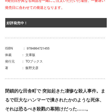
※発売日が異なる商品を一緒にご注文いただいた場合、一番遅い
発売日に合わせての発送となります。
好評発売中！
ISBN ： 9784864721455
体裁 ： 文庫版
発行元 ： TOブックス
著 ： 飯野文彦
閉鎖的な田舎町で 突如起きた凄惨な殺人事件。ま
るで巨大なハンマーで潰されたかのような死体、
それは恐るべき殺戮の幕開けだった……。