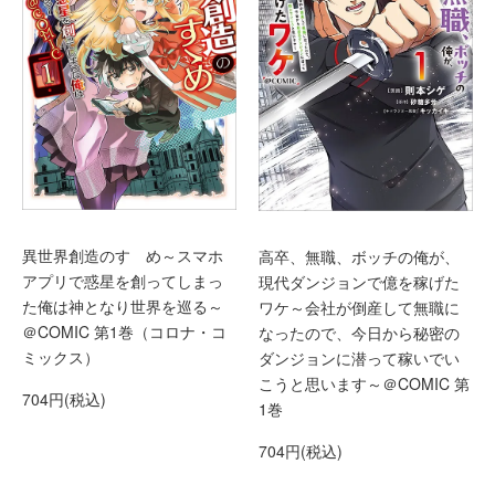
異世界創造のすゝめ～スマホ
高卒、無職、ボッチの俺が、
アプリで惑星を創ってしまっ
現代ダンジョンで億を稼げた
た俺は神となり世界を巡る～
ワケ～会社が倒産して無職に
＠COMIC 第1巻（コロナ・コ
なったので、今日から秘密の
ミックス）
ダンジョンに潜って稼いでい
こうと思います～＠COMIC 第
704円(税込)
1巻
704円(税込)