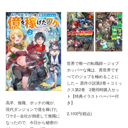
世界で唯一の転職師～ジョブ
ホッパーな俺は、異世界です
べてのジョブを極めることに
した～ 原作小説第2巻＋コミッ
クス第2巻 2冊同時購入セッ
ト【特典イラストペーパー付
高卒、無職、ボッチの俺が、
き】
現代ダンジョンで億を稼げた
2,103円(税込)
ワケ2～会社が倒産して無職に
なったので、今日から秘密の