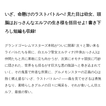
いざ、命懸けのラストバトルへ! 見た目は幼女、頭
脳はおっさんなエルフの生き様を括目せよ! 書き下
ろし短編も収録!
グランドゴーレムマスターズ本戦がついに開幕! 次々と襲い来る
ライバルたちを前に、白エルフ聖女エルティナ(中身おっさん)は
仲間たちと共に果敢に立ち向かうが、次第にオモチャ競技に巧妙
に隠された、世界をも揺るがす巨大な悪の陰謀へと巻き込まれて
いく。その鬼畜で外道な所業に、グルメモンスターの正義の心は
熱く燃え盛る! いざ、ラストバトルへ! ――義を見てせざるは勇無
きなり。素晴らしきグルメの日々に喝采を。それが食いしん坊エ
ルフ、最後の誓い。