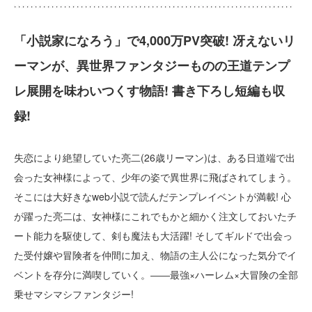
「小説家になろう」で4,000万PV突破! 冴えないリ
ーマンが、異世界ファンタジーものの王道テンプ
レ展開を味わいつくす物語! 書き下ろし短編も収
録!
失恋により絶望していた亮二(26歳リーマン)は、ある日道端で出
会った女神様によって、少年の姿で異世界に飛ばされてしまう。
そこには大好きなweb小説で読んだテンプレイベントが満載! 心
が躍った亮二は、女神様にこれでもかと細かく注文しておいたチ
ート能力を駆使して、剣も魔法も大活躍! そしてギルドで出会っ
た受付嬢や冒険者を仲間に加え、物語の主人公になった気分でイ
ベントを存分に満喫していく。――最強×ハーレム×大冒険の全部
乗せマシマシファンタジー!