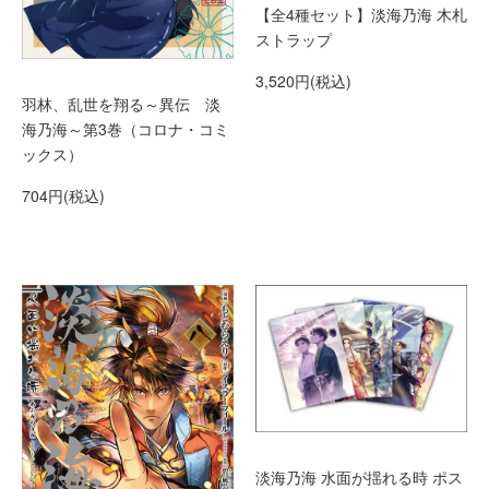
【全4種セット】淡海乃海 木札
ストラップ
3,520円(税込)
羽林、乱世を翔る～異伝 淡
海乃海～第3巻（コロナ・コミ
ックス）
704円(税込)
淡海乃海 水面が揺れる時 ポス