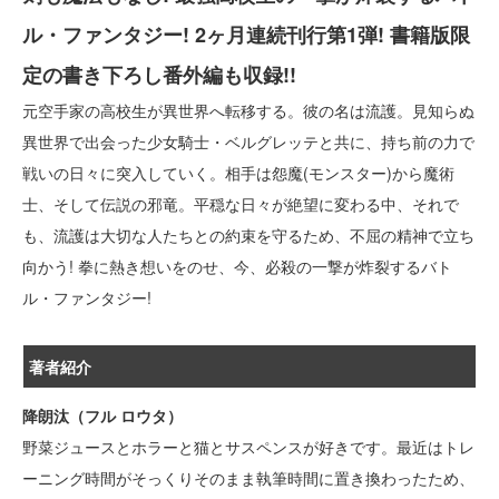
ル・ファンタジー! 2ヶ月連続刊行第1弾! 書籍版限
定の書き下ろし番外編も収録!!
元空手家の高校生が異世界へ転移する。彼の名は流護。見知らぬ
異世界で出会った少女騎士・ベルグレッテと共に、持ち前の力で
戦いの日々に突入していく。相手は怨魔(モンスター)から魔術
士、そして伝説の邪竜。平穏な日々が絶望に変わる中、それで
も、流護は大切な人たちとの約束を守るため、不屈の精神で立ち
向かう! 拳に熱き想いをのせ、今、必殺の一撃が炸裂するバト
ル・ファンタジー!
著者紹介
降朗汰（フル ロウタ）
野菜ジュースとホラーと猫とサスペンスが好きです。最近はトレ
ーニング時間がそっくりそのまま執筆時間に置き換わったため、