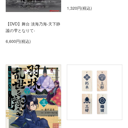
1,320円(税込)
【DVD】舞台 淡海乃海-天下静
謐の雫となりて-
6,600円(税込)