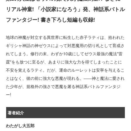
リアル神童! 「小説家になろう」発、神話系バトル
ファンタジー! 書き下ろし短編も収録!
地球の神魔が対立する異世界に転生した赤子ラティは、拾われた
ギリシャ神話の神ゼウスによって対悪魔用の切り札として育成さ
れてしまう。修行の末、わずか10歳にしてゼウス最強の魔法"雷
霆"をも放つに至るが、あまりに強大な力を得てしまったことに
不安を覚えるラティ。だが、運命のルーレットは安寧を与えるこ
とはなく、彼の前に強大な悪魔が現れる。――神と魔法に愛され
た少年が、規格外の強さで悪魔を屠る神話系バトルファンタジ
ー!
著者紹介
わたがし大五郎