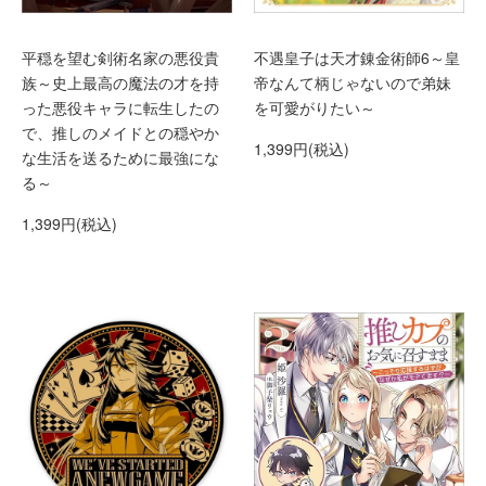
平穏を望む剣術名家の悪役貴
不遇皇子は天才錬金術師6～皇
族～史上最高の魔法の才を持
帝なんて柄じゃないので弟妹
った悪役キャラに転生したの
を可愛がりたい～
で、推しのメイドとの穏やか
1,399円(税込)
な生活を送るために最強にな
る～
1,399円(税込)