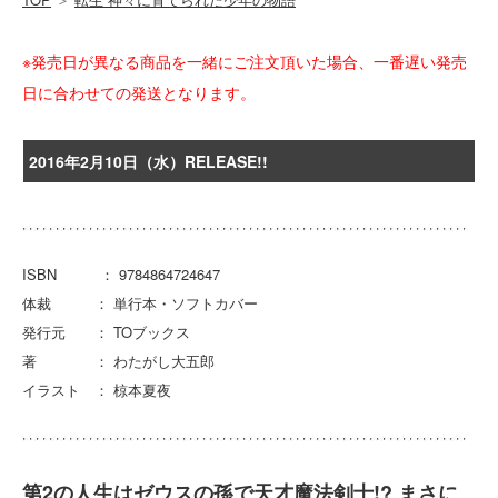
※発売日が異なる商品を一緒にご注文頂いた場合、一番遅い発売
日に合わせての発送となります。
2016年2月10日（水）RELEASE!!
ISBN ： 9784864724647
体裁 ： 単行本・ソフトカバー
発行元 ： TOブックス
著 ： わたがし大五郎
イラスト ： 椋本夏夜
第2の人生はゼウスの孫で天才魔法剣士!? まさに