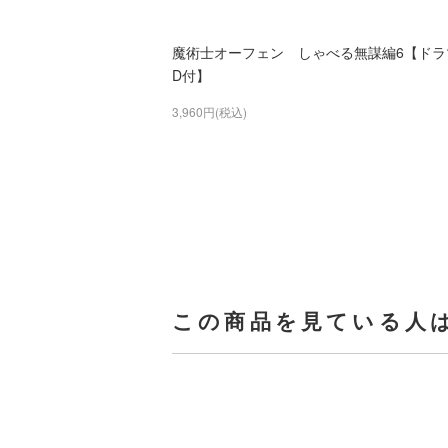
魔術士オーフェン しゃべる無謀編6【ドラ
D付】
3,960円(税込)
この商品を見ている人