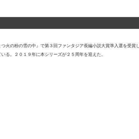
とつ火の粉の雪の中』で第３回ファンタジア長編小説大賞準入選を受賞
ている。２０１９年に本シリーズが２５周年を迎えた。