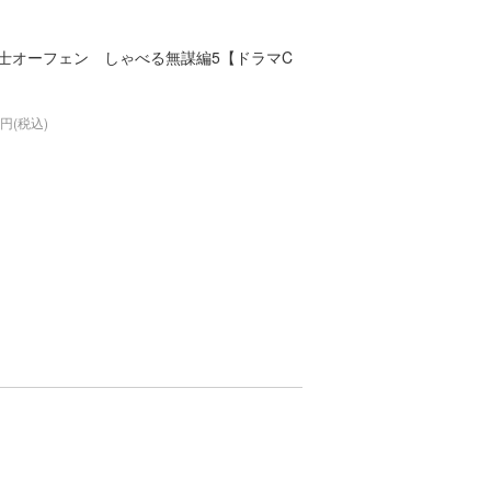
士オーフェン しゃべる無謀編5【ドラマC
】
0円(税込)