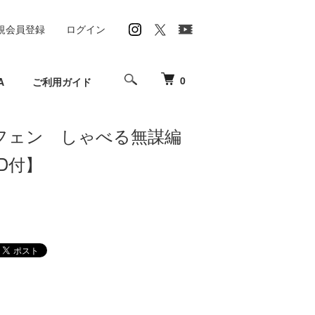
規会員登録
ログイン
0
A
ご利用ガイド
フェン しゃべる無謀編
D付】