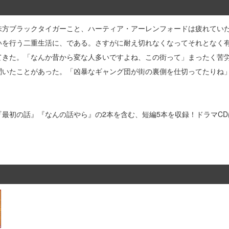
味方ブラックタイガーこと、ハーティア・アーレンフォードは疲れてい
いを行う二重生活に、である。さすがに耐え切れなくなってそれとなく
てきた。「なんか昔から変な人多いですよね、この街って」まったく苦
聞いたことがあった。「凶暴なギャング団が街の裏側を仕切ってたりね
最初の話』『なんの話やら』の2本を含む、短編5本を収録！ドラマC