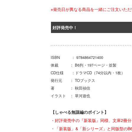
※発売日が異なる商品を一緒にご注文いた
好評発売中！
ISBN ： 9784864721400
体裁 ： B6判・197ページ・並製
CD仕様 ：ドラマCD（74分以内・1枚）
発行元 ： TOブックス
著 ： 秋田禎信
イラスト ： 草河遊也
【しゃべる無謀編のポイント】
・好評発売中の『新装版』同様、文庫2冊分
・「新装版」&「新シリーズ」と同版型のB