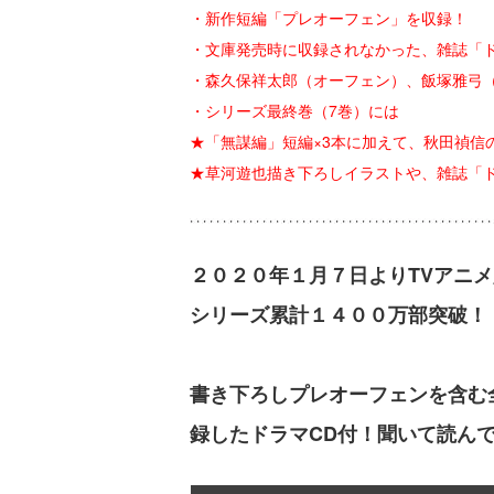
・新作短編「プレオーフェン」を収録！
・文庫発売時に収録されなかった、雑誌「ド
・森久保祥太郎（オーフェン）、飯塚雅弓（
・シリーズ最終巻（7巻）には
★「無謀編」短編×3本に加えて、秋田禎信
★草河遊也描き下ろしイラストや、雑誌「
２０２０年１月７日よりTVアニ
シリーズ累計１４００万部突破！
書き下ろしプレオーフェンを含む
録したドラマCD付！聞いて読ん