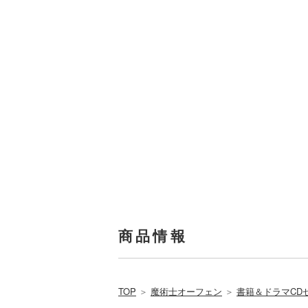
商品情報
TOP
＞
魔術士オーフェン
＞
書籍＆ドラマCD