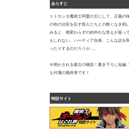
あらすじ
トトカンタ魔術士同盟の主にして、正義の
の街の治安を乱す怪人たちとの飽くなき戦
みると、相変わらずの的外れな答えが返っ
もしれない。ハーティア自身、こんな話を
ったりするのだろうが…。
今明かされる最古の物語！書き下ろし短編『
も付属の最終巻です！
特設サイト