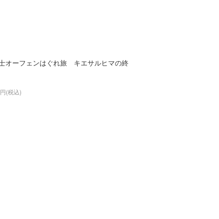
士オーフェンはぐれ旅 キエサルヒマの終
0円(税込)