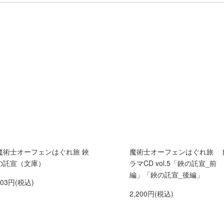
魔術士オーフェンはぐれ旅 鋏
魔術士オーフェンはぐれ旅 
の託宣（文庫）
ラマCD vol.5「鋏の託宣_前
編」「鋏の託宣_後編」
803円(税込)
2,200円(税込)