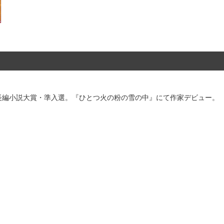
ジア長編小説大賞・準入選。『ひとつ火の粉の雪の中』にて作家デビュー。