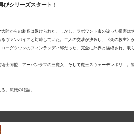
再びシリーズスタート！
マ大陸からの刺客は退けられた。しかし、ラポワント市の被った損害は
あるヴァンパイアと対峙していた。二人の交渉が決裂し、《死の教主》
、ローグタウンのフィンランディ邸だった。完全に外界と隔絶され、取
魔術士同盟、アーバンラマの三魔女、そして魔王スウェーデンボリ―。
れる。流転の物語。