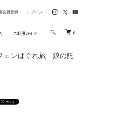
規会員登録
ログイン
0
A
ご利用ガイド
フェンはぐれ旅 鋏の託
】