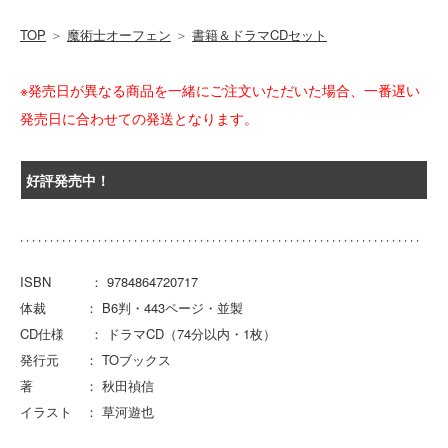
TOP
＞
魔術士オーフェン
＞
書籍＆ドラマCDセット
※発売日が異なる商品を一緒にご注文いただいた場合、一番遅い
発売日に合わせての発送となります。
好評発売中！
ISBN ： 9784864720717
体裁 ： B6判・443ページ・並製
CD仕様 ： ドラマCD（74分以内・1枚）
発行元 ： TOブックス
著 ： 秋田禎信
イラスト ： 草河遊也