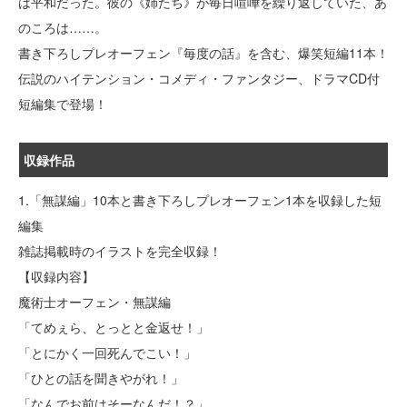
は平和だった。彼の《姉たち》が毎日喧嘩を繰り返していた、あ
のころは……。
書き下ろしプレオーフェン『毎度の話』を含む、爆笑短編11本！
伝説のハイテンション・コメディ・ファンタジー、ドラマCD付
短編集で登場！
収録作品
1.「無謀編」10本と書き下ろしプレオーフェン1本を収録した短
編集
雑誌掲載時のイラストを完全収録！
【収録内容】
魔術士オーフェン・無謀編
「てめぇら、とっとと金返せ！」
「とにかく一回死んでこい！」
「ひとの話を聞きやがれ！」
「なんでお前はそーなんだ！？」