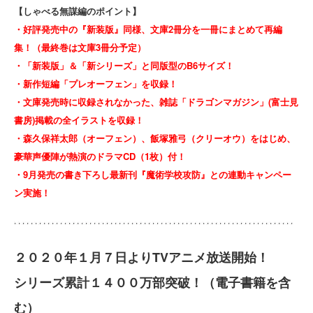
【しゃべる無謀編のポイント】
・好評発売中の『新装版』同様、文庫2冊分を一冊にまとめて再編
集！（最終巻は文庫3冊分予定）
・「新装版」＆「新シリーズ」と同版型のB6サイズ！
・新作短編「プレオーフェン」を収録！
・文庫発売時に収録されなかった、雑誌「ドラゴンマガジン」(富士見
書房)掲載の全イラストを収録！
・森久保祥太郎（オーフェン）、飯塚雅弓（クリーオウ）をはじめ、
豪華声優陣が熱演のドラマCD（1枚）付！
・9月発売の書き下ろし最新刊『魔術学校攻防』との連動キャンペー
ン実施！
２０２０年１月７日よりTVアニメ放送開始！
シリーズ累計１４００万部突破！（電子書籍を含
む）