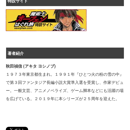
特設サイト
著者紹介
秋田禎信 (アキタ ヨシノブ)
１９７３年東京都生まれ。１９９１年『ひとつ火の粉の雪の中』
で第３回ファンタジア長編小説大賞準入選を受賞し、作家デビュ
ー。一般文芸、アニメノベライズ、ゲーム脚本などにも活躍の場
を広げている。２０１９年に本シリーズが２５周年を迎えた。