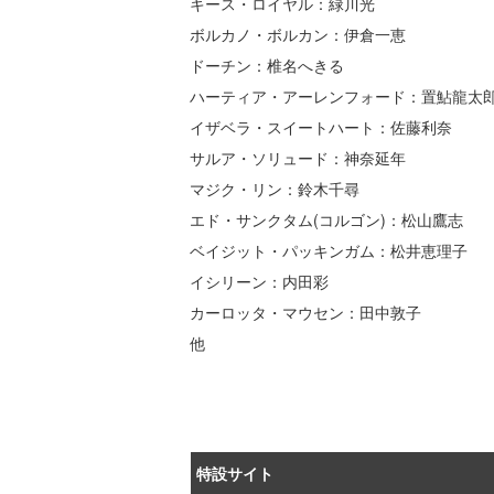
キース・ロイヤル：緑川光
ボルカノ・ボルカン：伊倉一恵
ドーチン：椎名へきる
ハーティア・アーレンフォード：置鮎龍太
イザベラ・スイートハート：佐藤利奈
サルア・ソリュード：神奈延年
マジク・リン：鈴木千尋
エド・サンクタム(コルゴン)：松山鷹志
ベイジット・パッキンガム：松井恵理子
イシリーン：内田彩
カーロッタ・マウセン：田中敦子
他
特設サイト