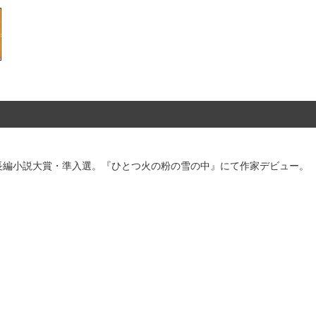
ジア長編小説大賞・準入選。『ひとつ火の粉の雪の中』にて作家デビュー。