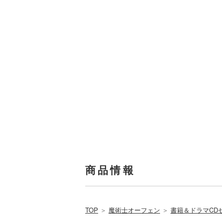
商品情報
TOP
＞
魔術士オーフェン
＞
書籍＆ドラマCD