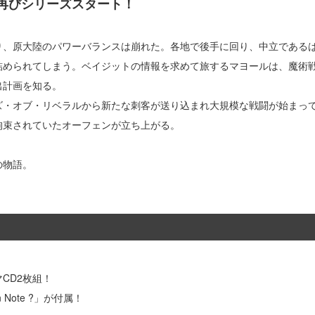
再びシリーズスタート！
り、原大陸のパワーバランスは崩れた。各地で後手に回り、中立である
詰められてしまう。ベイジットの情報を求めて旅するマヨールは、魔術
出計画を知る。
ズ・オブ・リベラルから新たな刺客が送り込まれ大規模な戦闘が始まっ
拘束されていたオーフェンが立ち上がる。
の物語。
CD2枚組！
 Note ?」が付属！