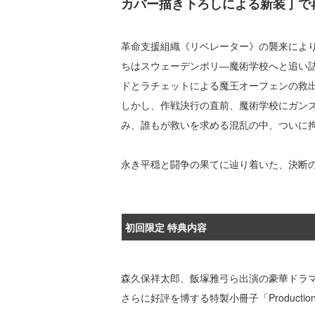
カバー描き下ろしによる新装丁で
革命支援組織《リベレーター》の襲来によ
ちはスウェーデンボリ―魔術学校へと追い
ドとラチェットによる魔王オーフェンの救
しかし、作戦決行の直前、魔術学校にガン
み、誰もが救いを求める混乱の中、ついに
永き平穏と闘争の果てに辿り着いた、決断
初回限定 特典内容
森久保祥太郎、飯塚雅弓ら出演の豪華ドラマ
さらに好評を博する特製小冊子「Production