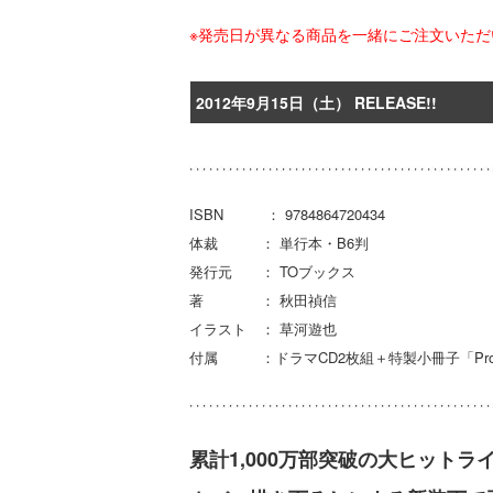
※発売日が異なる商品を一緒にご注文いた
2012年9月15日（土） RELEASE!!
ISBN ： 9784864720434
体裁 ： 単行本・B6判
発行元 ： TOブックス
著 ： 秋田禎信
イラスト ： 草河遊也
付属 ：ドラマCD2枚組＋特製小冊子「Producti
累計1,000万部突破の大ヒット