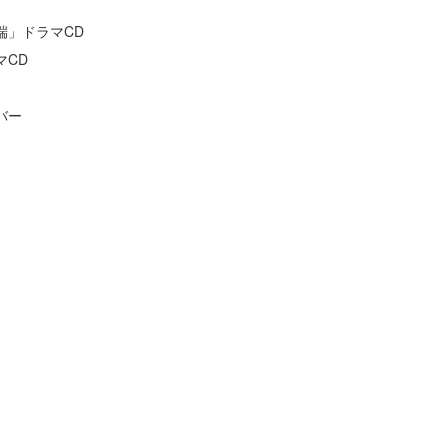
端」ドラマCD
マCD
バー