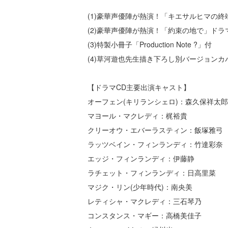
(1)豪華声優陣が熱演！「キエサルヒマの終
(2)豪華声優陣が熱演！「約束の地で」ドラ
(3)特製小冊子「Production Note ?」付
(4)草河遊也先生描き下ろし別バージョンカ
【ドラマCD主要出演キャスト】
オーフェン(キリランシェロ)：森久保祥太郎
マヨール・マクレディ：梶裕貴
クリーオウ・エバーラスティン：飯塚雅弓
ラッツベイン・フィンランディ：竹達彩奈
エッジ・フィンランディ：伊藤静
ラチェット・フィンランディ：日高里菜
マジク・リン(少年時代)：南央美
レティシャ・マクレディ：三石琴乃
コンスタンス・マギー：高橋美佳子