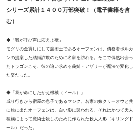
シリーズ累計１４００万部突破！（電子書籍を含
む）
◆「我が呼び声に応えよ獣」
モグリの金貸しにして魔術士であるオーフェンは、債務者ボルカ
ンの提案した結婚詐欺のために名家を訪れる。そこで偶然出会っ
たドラゴンこそ、彼の追い求める義姉・アザリーが魔法で変化し
た姿だった。
◆「我が命にしたがえ機械（ドール）」
成り行きから宿屋の息子であるマジク、名家の娘クリーオウと共
に旅に出たオーフェンは、白い影に襲われる。それはかつて天人
種族によって魔術士殺しのために作られた殺人人形（キリングド
ール）だった。