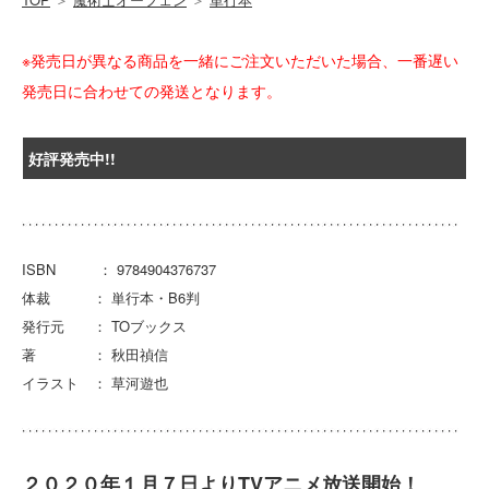
※発売日が異なる商品を一緒にご注文いただいた場合、一番遅い
発売日に合わせての発送となります。
好評発売中!!
ISBN ： 9784904376737
体裁 ： 単行本・B6判
発行元 ： TOブックス
著 ： 秋田禎信
イラスト ： 草河遊也
２０２０年１月７日よりTVアニメ放送開始！