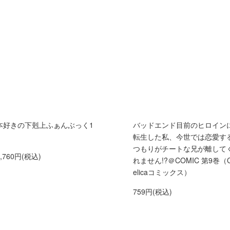
本好きの下剋上ふぁんぶっく1
バッドエンド目前のヒロイン
転生した私、今世では恋愛す
つもりがチートな兄が離して
1,760円(税込)
れません!?＠COMIC 第9巻（
elicaコミックス）
759円(税込)