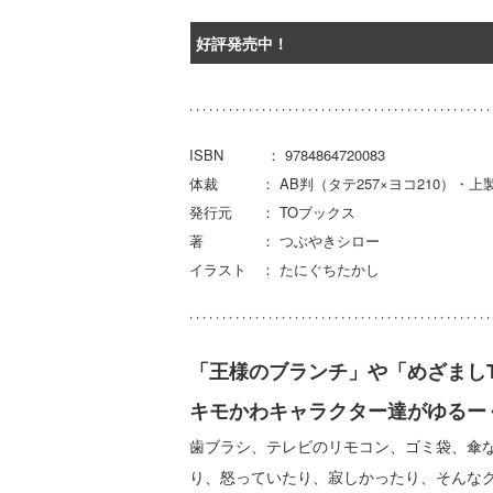
好評発売中！
ISBN ： 9784864720083
体裁 ： AB判（タテ257×ヨコ210）・上
発行元 ： TOブックス
著 ： つぶやきシロー
イラスト ： たにぐちたかし
「王様のブランチ」や「めざましT
キモかわキャラクター達がゆるー
歯ブラシ、テレビのリモコン、ゴミ袋、傘
り、怒っていたり、寂しかったり、そんな