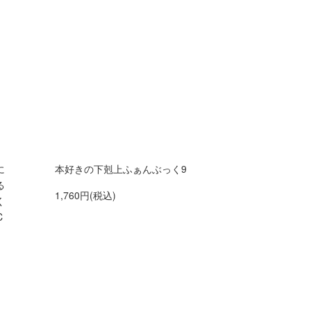
に
本好きの下剋上ふぁんぶっく9
る
1,760円(税込)
く
C