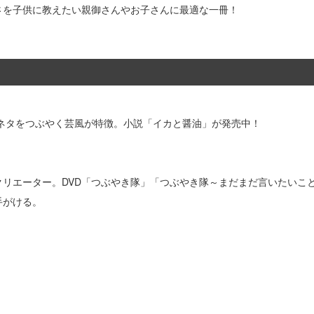
さを子供に教えたい親御さんやお子さんに最適な一冊！
るネタをつぶやく芸風が特徴。小説「イカと醤油」が発売中！
クリエーター。DVD「つぶやき隊」「つぶやき隊～まだまだ言いたいこ
手がける。