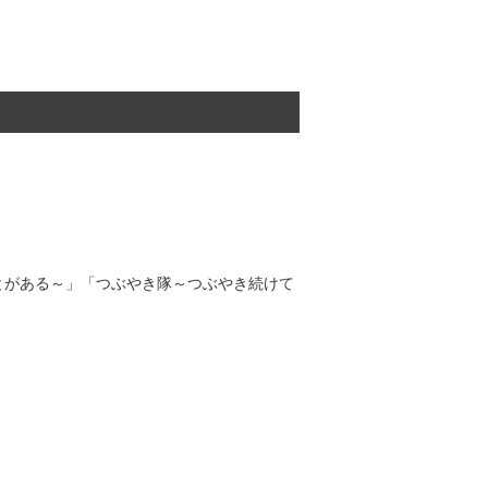
とがある～」「つぶやき隊～つぶやき続けて