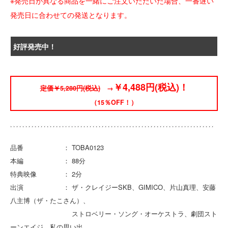
※発売日が異なる商品を一緒にご注文いただいた場合、一番遅い
発売日に合わせての発送となります。
好評発売中！
￥4,488円(税込)！
定価￥5,280円(税込)
→
（15％OFF！）
品番 ： TOBA0123
本編 ： 88分
特典映像 ： 2分
出演 ： ザ・クレイジーSKB、GIMICO、片山真理、安藤
八主博（ザ・たこさん）、
ストロベリー・ソング・オーケストラ、劇団スト
ーンエイジ、私の思い出、