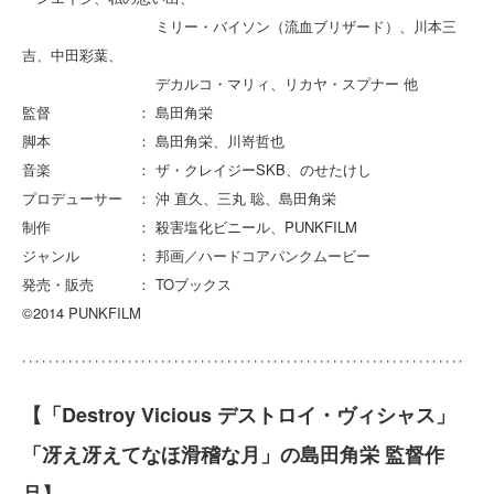
ミリー・バイソン（流血ブリザード）、川本三
吉、中田彩葉、
デカルコ・マリィ、リカヤ・スプナー 他
監督 ： 島田角栄
脚本 ： 島田角栄、川嵜哲也
音楽 ： ザ・クレイジーSKB、のせたけし
プロデューサー ： 沖 直久、三丸 聡、島田角栄
制作 ： 殺害塩化ビニール、PUNKFILM
ジャンル ： 邦画／ハードコアパンクムービー
発売・販売 ： TOブックス
©2014 PUNKFILM
【「Destroy Vicious デストロイ・ヴィシャス」
「冴え冴えてなほ滑稽な月」の島田角栄 監督作