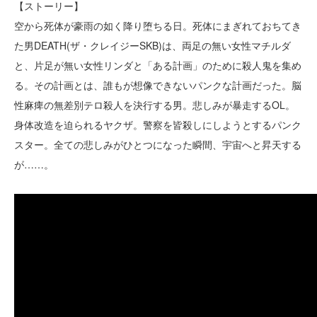
【ストーリー】
空から死体が豪雨の如く降り堕ちる日。死体にまぎれておちてき
た男DEATH(ザ・クレイジーSKB)は、両足の無い女性マチルダ
と、片足が無い女性リンダと「ある計画」のために殺人鬼を集め
る。その計画とは、誰もが想像できないパンクな計画だった。脳
性麻痺の無差別テロ殺人を決行する男。悲しみが暴走するOL。
身体改造を迫られるヤクザ。警察を皆殺しにしようとするパンク
スター。全ての悲しみがひとつになった瞬間、宇宙へと昇天する
が……。