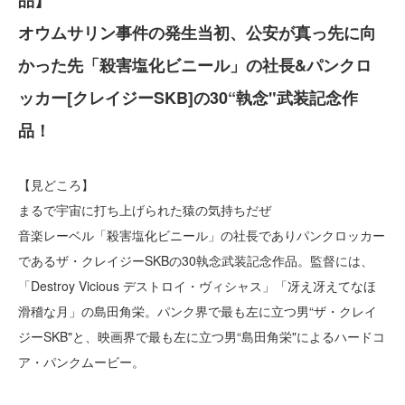
品】
オウムサリン事件の発生当初、公安が真っ先に向
かった先「殺害塩化ビニール」の社長&パンクロ
ッカー[クレイジーSKB]の30“執念"武装記念作
品！
【見どころ】
まるで宇宙に打ち上げられた猿の気持ちだぜ
音楽レーベル「殺害塩化ビニール」の社長でありパンクロッカー
であるザ・クレイジーSKBの30執念武装記念作品。監督には、
「Destroy Vicious デストロイ・ヴィシャス」「冴え冴えてなほ
滑稽な月」の島田角栄。パンク界で最も左に立つ男“ザ・クレイ
ジーSKB"と、映画界で最も左に立つ男“島田角栄"によるハードコ
ア・パンクムービー。