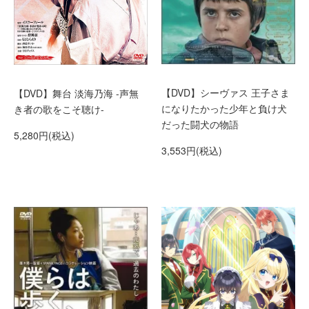
【DVD】シーヴァス 王子さま
【DVD】舞台 淡海乃海 -声無
になりたかった少年と負け犬
き者の歌をこそ聴け-
だった闘犬の物語
5,280円(税込)
3,553円(税込)