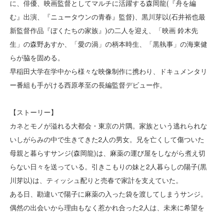
に、俳優、映画監督としてマルチに活躍する森岡龍(『舟を編
む』出演、『ニュータウンの青春』監督)、黒川芽以(石井裕也最
新監督作品『ぼくたちの家族』)の二人を迎え、「映画 鈴木先
生」の森野あすか、「愛の渦」の柄本時生、「黒執事」の海東健
らが脇を固める。
早稲田大学在学中から様々な映像制作に携わり、ドキュメンタリ
ー番組も手がける西原孝至の長編監督デビュー作。
【ストーリー】
カネとモノが溢れる大都会・東京の片隅。家族という逃れられな
いしがらみの中で生きてきた2人の男女。兄を亡くして傷ついた
母親と暮らすサンジ(森岡龍)は、麻薬の運び屋をしながら煮え切
らない日々を送っている。引きこもりの妹と2人暮らしの陽子(黒
川芽以)は、ティッシュ配りと売春で家計を支えていた。
ある日、勘違いで陽子に麻薬の入った袋を渡してしまうサンジ。
偶然の出会いから理由もなく惹かれ合った2人は、未来に希望を