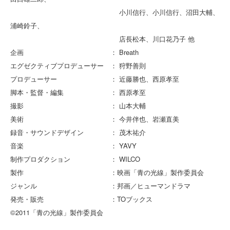
小川信行、小川信行、沼田大輔、
浦崎鈴子、
店長松本、川口花乃子 他
企画 ： Breath
エグゼクティブプロデューサー ： 狩野善則
プロデューサー ： 近藤勝也、西原孝至
脚本・監督・編集 ： 西原孝至
撮影 ： 山本大輔
美術 ： 今井伴也、岩瀬直美
録音・サウンドデザイン ： 茂木祐介
音楽 ： YAVY
制作プロダクション ： WILCO
製作 ：映画「青の光線」製作委員会
ジャンル ：邦画／ヒューマンドラマ
発売・販売 ：TOブックス
©2011「青の光線」製作委員会