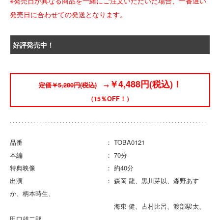
※発売日が異なる商品を一緒にご注文いただいた場合、一番遅い
発売日に合わせての発送となります。
好評発売中！
￥4,488円(税込)！
定価￥5,280円(税込)
→
（15％OFF！）
品番 ： TOBA0121
本編 ： 70分
特典映像 ： 約40分
出演 ： 森岡 龍、黒川芽以、森野あす
か、柄本時生、
海東 健、古村比呂、渡部駿太、
田口雄二郎、