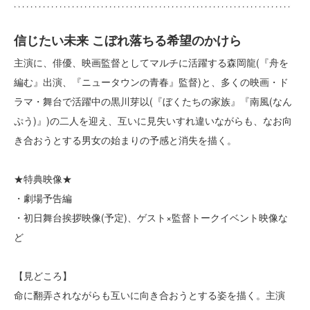
信じたい未来 こぼれ落ちる希望のかけら
主演に、俳優、映画監督としてマルチに活躍する森岡龍(『舟を
編む』出演、『ニュータウンの青春』監督)と、多くの映画・ド
ラマ・舞台で活躍中の黒川芽以(『ぼくたちの家族』『南風(なん
ぷう)』)の二人を迎え、互いに見失いすれ違いながらも、なお向
き合おうとする男女の始まりの予感と消失を描く。
★特典映像★
・劇場予告編
・初日舞台挨拶映像(予定)、ゲスト×監督トークイベント映像な
ど
【見どころ】
命に翻弄されながらも互いに向き合おうとする姿を描く。主演