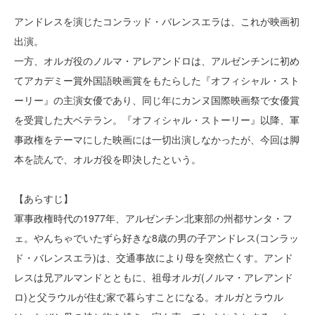
アンドレスを演じたコンラッド・バレンスエラは、これが映画初
出演。
一方、オルガ役のノルマ・アレアンドロは、アルゼンチンに初め
てアカデミー賞外国語映画賞をもたらした『オフィシャル・スト
ーリー』の主演女優であり、同じ年にカンヌ国際映画祭で女優賞
を受賞した大ベテラン。『オフィシャル・ストーリー』以降、軍
事政権をテーマにした映画には一切出演しなかったが、今回は脚
本を読んで、オルガ役を即決したという。
【あらすじ】
軍事政権時代の1977年、アルゼンチン北東部の州都サンタ・フ
ェ。やんちゃでいたずら好きな8歳の男の子アンドレス(コンラッ
ド・バレンスエラ)は、交通事故により母を突然亡くす。アンド
レスは兄アルマンドとともに、祖母オルガ(ノルマ・アレアンド
ロ)と父ラウルが住む家で暮らすことになる。オルガとラウル