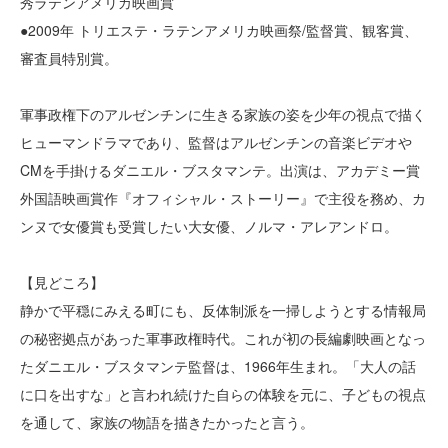
秀ラテンアメリカ映画賞
●2009年 トリエステ・ラテンアメリカ映画祭/監督賞、観客賞、
審査員特別賞。
軍事政権下のアルゼンチンに生きる家族の姿を少年の視点で描く
ヒューマンドラマであり、監督はアルゼンチンの音楽ビデオや
CMを手掛けるダニエル・ブスタマンテ。出演は、アカデミー賞
外国語映画賞作『オフィシャル・ストーリー』で主役を務め、カ
ンヌで女優賞も受賞したい大女優、ノルマ・アレアンドロ。
【見どころ】
静かで平穏にみえる町にも、反体制派を一掃しようとする情報局
の秘密拠点があった軍事政権時代。これが初の長編劇映画となっ
たダニエル・ブスタマンテ監督は、1966年生まれ。「大人の話
に口を出すな」と言われ続けた自らの体験を元に、子どもの視点
を通して、家族の物語を描きたかったと言う。