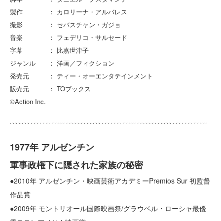
製作 ： カロリーナ・アルバレス
撮影 ： セバスチャン・ガジョ
音楽 ： フェデリコ・サルセード
字幕 ： 比嘉世津子
ジャンル ： 洋画／フィクション
発売元 ： ティー・オーエンタテインメント
販売元 ： TOブックス
©Action Inc.
1977年 アルゼンチン
軍事政権下に隠された家族の秘密
●2010年 アルゼンチン・映画芸術アカデミーPremios Sur 初監督
作品賞
●2009年 モントリオール国際映画祭/グラウベル・ローシャ最優