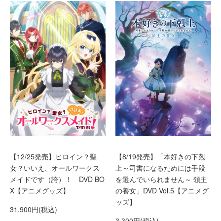
【12/25発売】ヒロイン？聖
【8/19発売】「本好きの下剋
女？いいえ、オールワークス
上～司書になるためには手段
メイドです（誇）！ DVD BO
を選んでいられません～ 領主
X【アニメグッズ】
の養女」DVD Vol.5【アニメグ
ッズ】
31,900円(税込)
3,300円(税込)