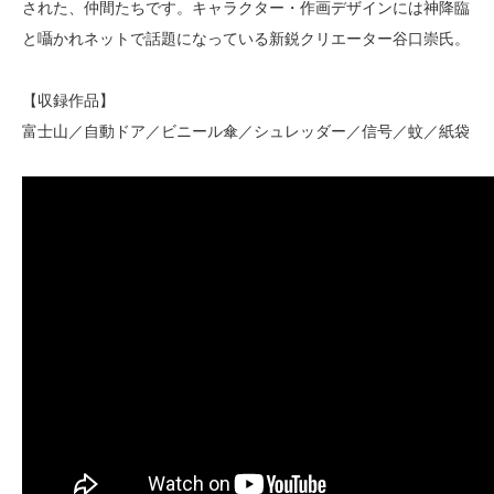
された、仲間たちです。キャラクター・作画デザインには神降臨
と囁かれネットで話題になっている新鋭クリエーター谷口崇氏。
【収録作品】
富士山／自動ドア／ビニール傘／シュレッダー／信号／蚊／紙袋