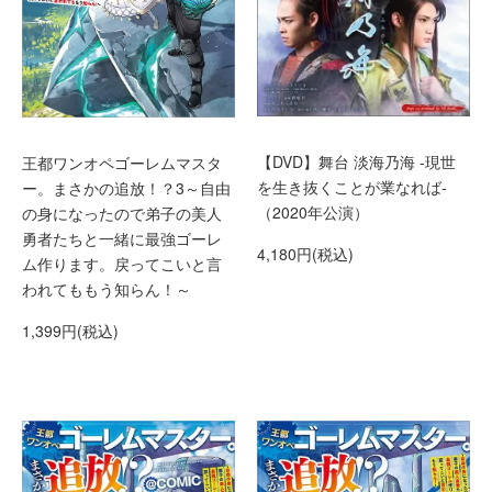
【DVD】舞台 淡海乃海 -現世
王都ワンオペゴーレムマスタ
を生き抜くことが業なれば-
ー。まさかの追放！？3～自由
（2020年公演）
の身になったので弟子の美人
勇者たちと一緒に最強ゴーレ
4,180円(税込)
ム作ります。戻ってこいと言
われてももう知らん！～
1,399円(税込)