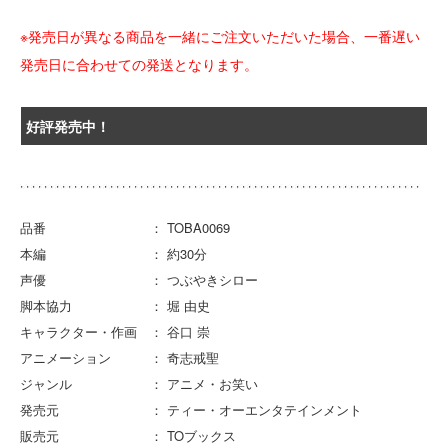
※発売日が異なる商品を一緒にご注文いただいた場合、一番遅い
発売日に合わせての発送となります。
好評発売中！
品番 ： TOBA0069
本編 ： 約30分
声優 ： つぶやきシロー
脚本協力 ： 堀 由史
キャラクター・作画 ： 谷口 崇
アニメーション ： 奇志戒聖
ジャンル ： アニメ・お笑い
発売元 ： ティー・オーエンタテインメント
販売元 ： TOブックス