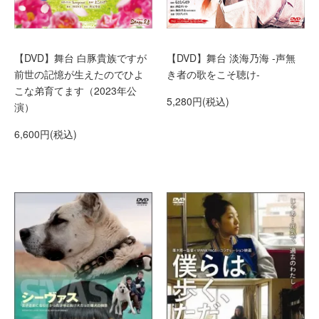
【DVD】舞台 白豚貴族ですが
【DVD】舞台 淡海乃海 -声無
前世の記憶が生えたのでひよ
き者の歌をこそ聴け-
こな弟育てます（2023年公
5,280円(税込)
演）
6,600円(税込)