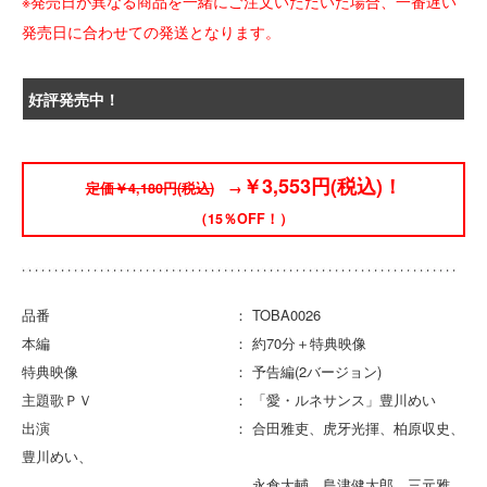
※発売日が異なる商品を一緒にご注文いただいた場合、一番遅い
発売日に合わせての発送となります。
好評発売中！
￥3,553円(税込)！
定価￥4,180円(税込)
→
（15％OFF！）
品番 ： TOBA0026
本編 ： 約70分＋特典映像
特典映像 ： 予告編(2バージョン)
主題歌ＰＶ ： 「愛・ルネサンス」豊川めい
出演 ： 合田雅吏、虎牙光揮、柏原収史、
豊川めい、
永倉大輔、島津健太郎、三元雅