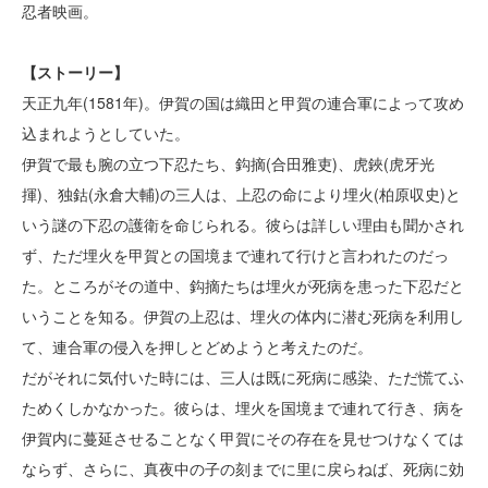
忍者映画。
【ストーリー】
天正九年(1581年)。伊賀の国は織田と甲賀の連合軍によって攻め
込まれようとしていた。
伊賀で最も腕の立つ下忍たち、鈎摘(合田雅吏)、虎鋏(虎牙光
揮)、独鈷(永倉大輔)の三人は、上忍の命により埋火(柏原収史)と
いう謎の下忍の護衛を命じられる。彼らは詳しい理由も聞かされ
ず、ただ埋火を甲賀との国境まで連れて行けと言われたのだっ
た。ところがその道中、鈎摘たちは埋火が死病を患った下忍だと
いうことを知る。伊賀の上忍は、埋火の体内に潜む死病を利用し
て、連合軍の侵入を押しとどめようと考えたのだ。
だがそれに気付いた時には、三人は既に死病に感染、ただ慌てふ
ためくしかなかった。彼らは、埋火を国境まで連れて行き、病を
伊賀内に蔓延させることなく甲賀にその存在を見せつけなくては
ならず、さらに、真夜中の子の刻までに里に戻らねば、死病に効