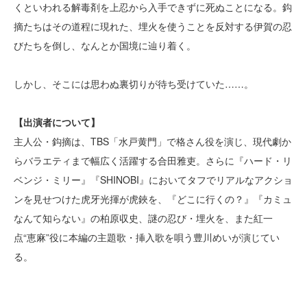
くといわれる解毒剤を上忍から入手できずに死ぬことになる。鈎
摘たちはその道程に現れた、埋火を使うことを反対する伊賀の忍
びたちを倒し、なんとか国境に辿り着く。
しかし、そこには思わぬ裏切りが待ち受けていた……。
【出演者について】
主人公・鈎摘は、TBS「水戸黄門」で格さん役を演じ、現代劇か
らバラエティまで幅広く活躍する合田雅吏。さらに『ハード・リ
ベンジ・ミリー』『SHINOBI』においてタフでリアルなアクショ
ンを見せつけた虎牙光揮が虎鋏を、『どこに行くの？』『カミュ
なんて知らない』の柏原収史、謎の忍び・埋火を、また紅一
点“恵麻”役に本編の主題歌・挿入歌を唄う豊川めいが演じてい
る。