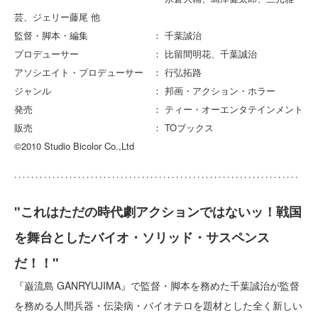
芸、ジェリー藤尾 他
監督・脚本・編集 ： 千葉誠治
プロデューサー ： 比留間明花、千葉誠治
アソシエイト・プロデューサー ： 行弘拓路
ジャンル ： 邦画・アクション・ホラー
発売 ： ティー・オーエンタテインメント
販売 ： TOブックス
©2010 Studio Bicolor Co.,Ltd
"これはただの時代劇アクションではないッ！戦国
を舞台としたバイオ・ソリッド・サスペンス
だ！！"
『巌流島 GANRYUJIMA』で監督・脚本を務めた千葉誠治が監督
を務める人間兵器・伝染病・バイオテロを題材とした全く新しい