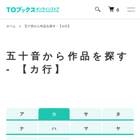
0
ホーム
五十音から作品を探す - 【カ行】
五十音から作品を探す
- 【カ行】
ア
カ
サ
タ
ナ
ハ
マ
ヤ