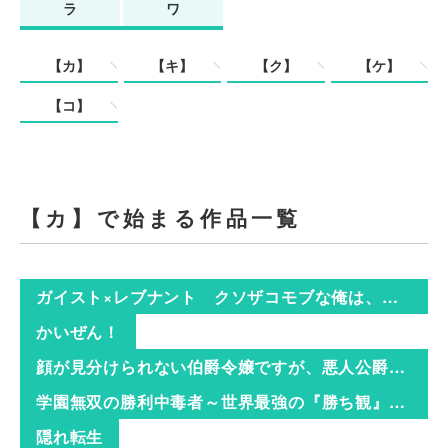
ラ
ワ
【カ】
【キ】
【ク】
【ケ】
【コ】
【カ】で始まる作品一覧
ガイスト×レブナント クソザコモブな俺は、相棒の精霊を美少女に進化させて最強に！
かいぜん！
顔が見分けられない伯爵令嬢ですが、悪人公爵様に溺愛されています
学園無双の勝利中毒者～世界最強の『勝ち観』で学園の天才たちを分からせる～
隠れ転生