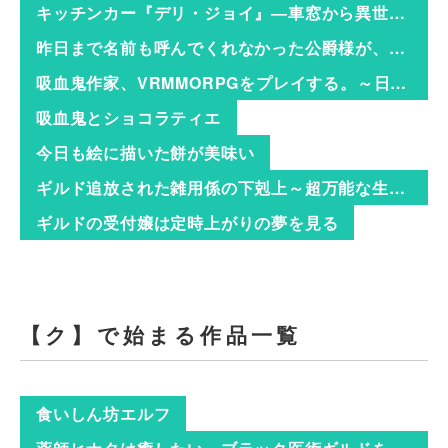
キッチンカー『デリ・ジョイ』―車窓から異世界へ美味いもの密輸販売中！―
昨日まで名前も呼んでくれなかった公爵様が、急に溺愛してくるのですが？
吸血鬼作家、VRMMORPGをプレイする。～日光浴と料理を満喫していたら、いつの間にか有名配信者になっていたけど、配信なんてした覚えがありません～
吸血鬼とショコラティエ
今日も絵に描いた餅が美味い
ギルド追放された雑用係の下剋上～超万能な生活スキルで世界最強～
ギルドの受付嬢は定時上がりの夢を見る
【ク】で始まる作品一覧
食いしん坊エルフ