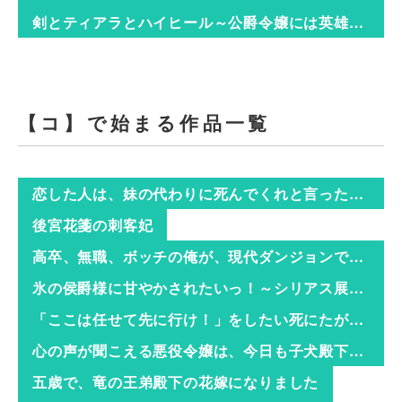
剣とティアラとハイヒール～公爵令嬢には英雄の魂が宿る～
【コ】で始まる作品一覧
恋した人は、妹の代わりに死んでくれと言った。―妹と結婚した片思い相手がなぜ今さら私のもとに？と思ったら―
後宮花箋の刺客妃
高卒、無職、ボッチの俺が、現代ダンジョンで億を稼げたワケ～会社が倒産して無職になったので、今日から秘密のダンジョンに潜って稼いでいこうと思います～
氷の侯爵様に甘やかされたいっ！～シリアス展開しかない幼女に転生してしまった私の奮闘記～
「ここは任せて先に行け！」をしたい死にたがりの望まぬ宇宙下剋上
心の声が聞こえる悪役令嬢は、今日も子犬殿下に翻弄される
五歳で、竜の王弟殿下の花嫁になりました