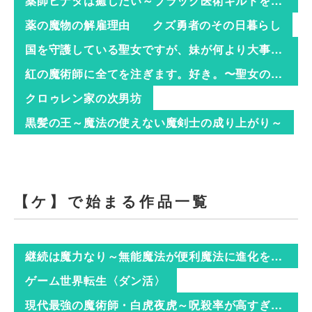
薬師ヒナタは癒したい～ブラック医術ギルドを追放されたポーション師は商業ギルドで才能を開花させる～
薬の魔物の解雇理由
クズ勇者のその日暮らし
国を守護している聖女ですが、妹が何より大事です～妹を泣かせる奴は拳で分からせます～
紅の魔術師に全てを注ぎます。好き。〜聖女の力を軽く見積もられ婚約破棄されました。後悔しても知りません〜
クロゥレン家の次男坊
黒髪の王～魔法の使えない魔剣士の成り上がり～
【ケ】で始まる作品一覧
継続は魔力なり～無能魔法が便利魔法に進化を遂げました～
ゲーム世界転生〈ダン活〉
現代最強の魔術師・白虎夜虎～呪殺率が高すぎる世界で、転生者の俺は死にたくないから死ぬほど鍛えて呪いを祓う。気づけば五大貴族の令嬢達が花嫁競争《ヒロインレース》を始めました～