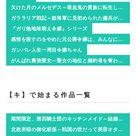
欠けた月のメルセデス～吸血鬼の貴族に転生したけど捨てられそうなのでダンジョンを制覇する～
ガララリア戦記～姫将軍に見初められた傭兵が、戦場で英雄になるまで～
『ガリ勉地味萌え令嬢』シリーズ
感情を殺すのをやめた元公爵令嬢は、みんなに溺愛されています！
ガンバレ人生一周目令嬢ちゃん
がんばれ農強聖女～聖女の地位と婚約者を奪われた令嬢の農業革命日誌～
【キ】で始まる作品一覧
期間限定、第四騎士団のキッチンメイド～結婚したくないので就職しました～
北政所様の御化粧係～戦国の世だって美容オタクは趣味に生きたいのです～