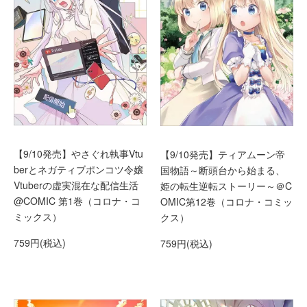
【9/10発売】やさぐれ執事Vtu
【9/10発売】ティアムーン帝
berとネガティブポンコツ令嬢
国物語～断頭台から始まる、
Vtuberの虚実混在な配信生活
姫の転生逆転ストーリー～＠C
@COMIC 第1巻（コロナ・コ
OMIC第12巻（コロナ・コミッ
ミックス）
クス）
759円(税込)
759円(税込)