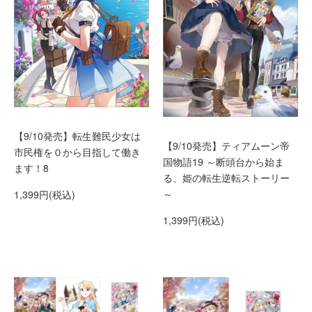
【9/10発売】転生難民少女は
【9/10発売】ティアムーン帝
市民権を０から目指して働き
国物語19 ～断頭台から始ま
ます！8
る、姫の転生逆転ストーリー
～
1,399円(税込)
1,399円(税込)