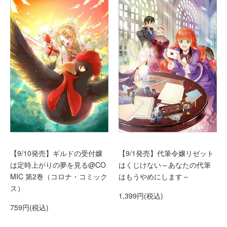
【9/10発売】ギルドの受付嬢
【9/1発売】代筆令嬢リゼット
は定時上がりの夢を見る@CO
はくじけない～あなたの代筆
MIC 第2巻（コロナ・コミック
はもうやめにします～
ス）
1,399円(税込)
759円(税込)