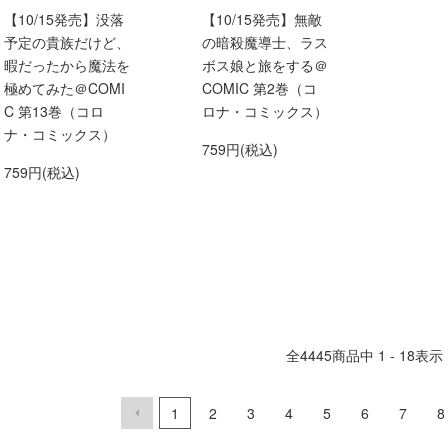
【10/15発売】没落
【10/15発売】無敵
予定の貴族だけど、
の暗殺魔導士、ラス
暇だったから魔法を
ボス娘と旅をする＠
極めてみた＠COMI
COMIC 第2巻（コ
C 第13巻（コロ
ロナ・コミックス）
ナ・コミックス）
759円(税込)
759円(税込)
全
4445
商品中
1 - 18
表示
1
2
3
4
5
6
7
8