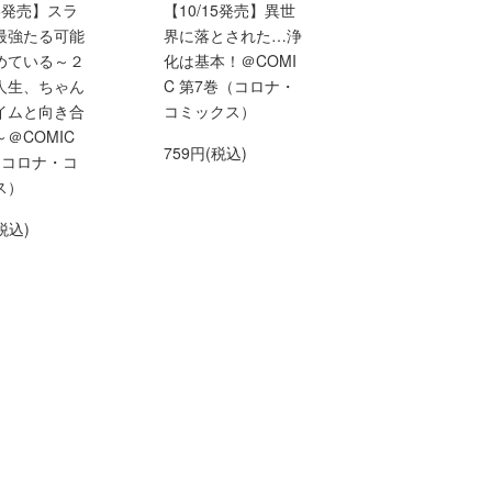
15発売】スラ
【10/15発売】異世
最強たる可能
界に落とされた…浄
めている～２
化は基本！＠COMI
人生、ちゃん
C 第7巻（コロナ・
イムと向き合
コミックス）
＠COMIC
759円(税込)
（コロナ・コ
ス）
税込)