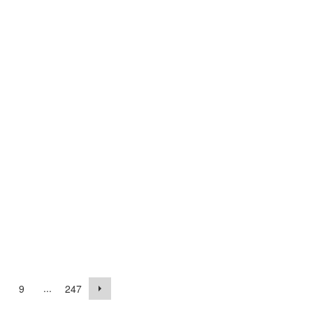
...
9
247