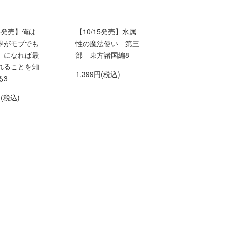
15発売】俺は
【10/15発売】水属
界がモブでも
性の魔法使い 第三
】になれば最
部 東方諸国編8
れることを知
1,399円(税込)
る3
円(税込)