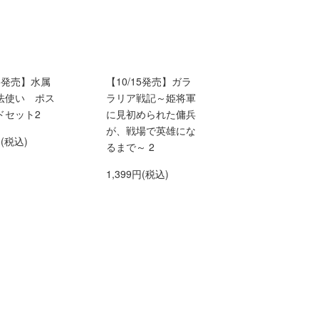
15発売】水属
【10/15発売】ガラ
法使い ポス
ラリア戦記～姫将軍
ドセット2
に見初められた傭兵
が、戦場で英雄にな
円(税込)
るまで～ 2
1,399円(税込)