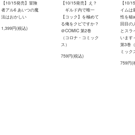
【10/15発売】冒険
【10/15発売】え？
【10/
者アル6 あいつの魔
ギルド内で唯一
イムは
法はおかしい
【コック】を極めて
性を秘
る俺をクビですか？
回目の
1,399円(税込)
＠COMIC 第2巻
とスラ
（コロナ・コミック
います～
ス）
第3巻
ミック
759円(税込)
759円(