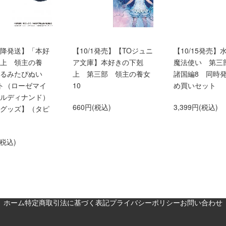
0以降発送】「本好
【10/1発売】【TOジュニ
【10/15発売】
上 領主の養
ア文庫】本好きの下剋
魔法使い 第三
くるみたぴぬい
上 第三部 領主の養女
諸国編8 同時
ト（ローゼマイ
10
め買いセット
ルディナンド）
660円(税込)
3,399円(税込)
グッズ】（タピ
(税込)
ホーム
特定商取引法に基づく表記
プライバシーポリシー
お問い合わせ