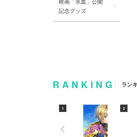
映画「氷血」公開
記念グッズ
RANKING
ラン
10
1
2