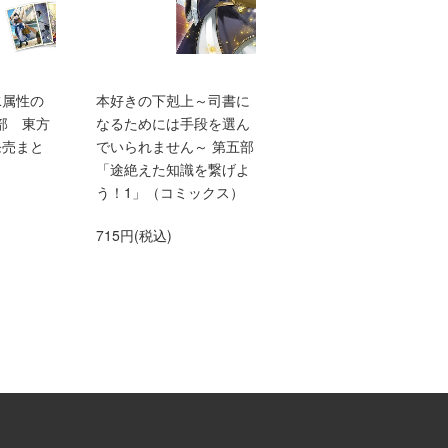
水属性の
本好きの下剋上～司書に
TVアニメ『本好きの下
部 東方
なるためには手段を選ん
上 領主の養女』エン
発売まと
でいられません～ 第五部
ィングテーマ adieu「
「途絶えた知識を繋げよ
anna me」（初仕様付
う！1」（コミックス）
間生産限定盤）【アニ
グッズ】
715円(税込)
1,500円(税込)