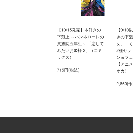
本好きの下剋上ふぁんぶ
【10/15発売】本好きの
【9/1
っく
下剋上 ～ハンネローレの
きの下剋
貴族院五年生～ 「恋して
女」 
1,650円(税込)
みたいお姫様 2」（コミ
2種セッ
ックス）
ン＆フェ
【アニメ
715円(税込)
オカ）
2,860円