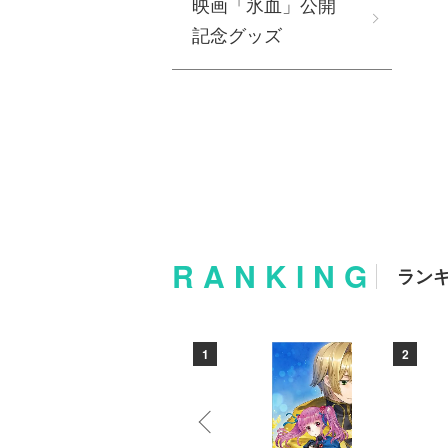
映画「氷血」公開
記念グッズ
RANKING
ラン
10
1
2