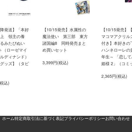
0以降発送】「本好
【10/15発売】水属性の
【10/15発売】
上 領主の養
魔法使い 第三部 東方
マコマアクリル
くるみたぴぬい
諸国編8 同時発売まと
付き】本好きの
ト（ローゼマイ
め買いセット
ハンネローレの
ルディナンド）
年生～ 「恋し
3,399円(税込)
グッズ】（タピ
姫様 2」（コミ
2,365円(税込)
(税込)
ホーム
特定商取引法に基づく表記
プライバシーポリシー
お問い合わせ