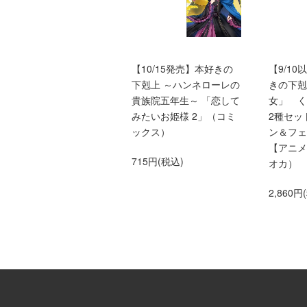
本好きの下剋上ふぁんぶ
【10/15発売】本好きの
【9/1
っく9
下剋上 ～ハンネローレの
きの下剋
貴族院五年生～ 「恋して
女」 
1,760円(税込)
みたいお姫様 2」（コミ
2種セッ
ックス）
ン＆フェ
【アニメ
715円(税込)
オカ）
2,860円