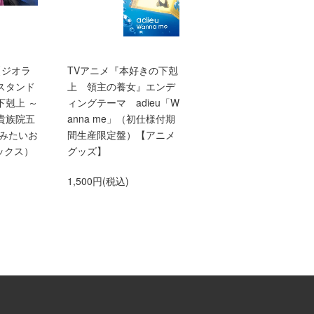
【ジオラ
TVアニメ『本好きの下剋
【10/1発売】【TOジュ
スタンド
上 領主の養女』エンデ
ア文庫】本好きの下剋
下剋上 ～
ィングテーマ adieu「W
上 第三部 領主の養
貴族院五
anna me」（初仕様付期
10
てみたいお
間生産限定盤）【アニメ
660円(税込)
ックス）
グッズ】
1,500円(税込)