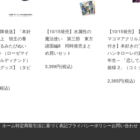
0以降発送】「本好
【10/15発売】水属性の
【10/15発売】
上 領主の養
魔法使い 第三部 東方
マコマアクリル
くるみたぴぬい
諸国編8 同時発売まと
付き】本好きの
ト（ローゼマイ
め買いセット
ハンネローレの
ルディナンド）
年生～ 「恋し
3,399円(税込)
グッズ】（タピ
姫様 2」（コミ
2,365円(税込)
(税込)
ホーム
特定商取引法に基づく表記
プライバシーポリシー
お問い合わせ