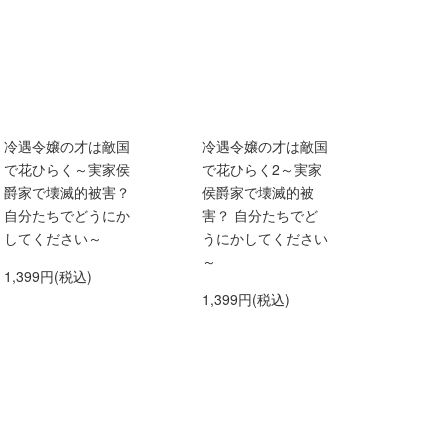
冷遇令嬢の才は敵国
冷遇令嬢の才は敵国
で花ひらく～実家侯
で花ひらく2～実家
爵家で壊滅的被害？
侯爵家で壊滅的被
自分たちでどうにか
害？ 自分たちでど
してください～
うにかしてください
～
1,399円(税込)
1,399円(税込)