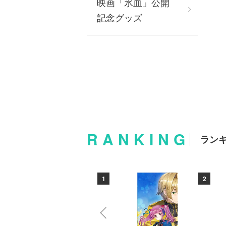
映画「氷血」公開
記念グッズ
RANKING
ラン
10
1
2