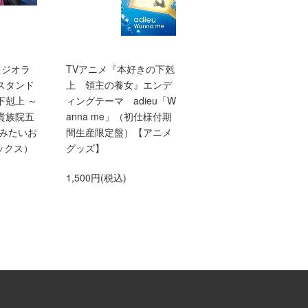
【ジオラ
TVアニメ『本好きの下剋
【10/1発売】【TOジュ
スタンド
上 領主の養女』エンデ
ア文庫】本好きの下剋
下剋上 ～
ィングテーマ adieu「W
上 第三部 領主の養
貴族院五
anna me」（初仕様付期
10
てみたいお
間生産限定盤）【アニメ
660円(税込)
ックス）
グッズ】
1,500円(税込)