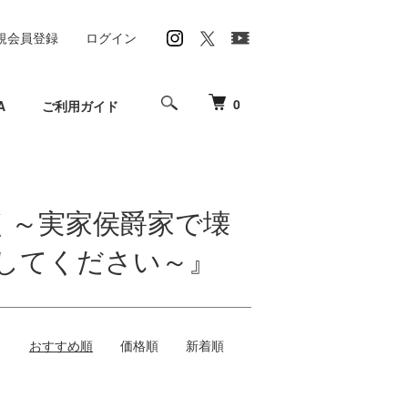
規会員登録
ログイン
0
A
ご利用ガイド
く～実家侯爵家で壊
かしてください～』
おすすめ順
価格順
新着順