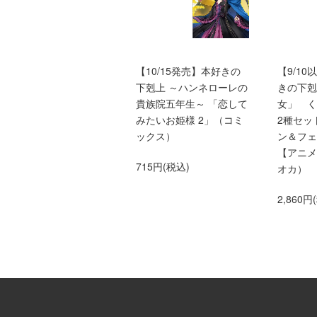
本好きの下剋上ふぁんぶ
【10/15発売】本好きの
【9/1
っく9
下剋上 ～ハンネローレの
きの下剋
貴族院五年生～ 「恋して
女」 
1,760円(税込)
みたいお姫様 2」（コミ
2種セッ
ックス）
ン＆フェ
【アニメ
715円(税込)
オカ）
2,860円