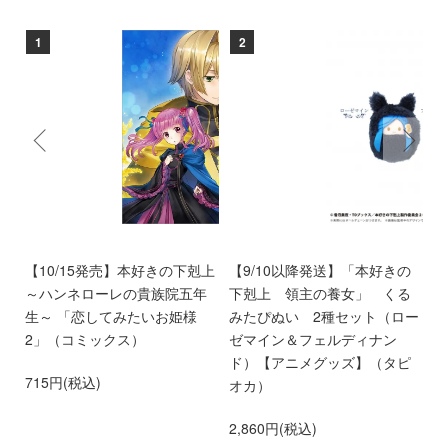
1
2
9
【10/15発売】本好きの下剋上
【9/10以降発送】「本好きの
【
～ハンネローレの貴族院五年
下剋上 領主の養女」 くる
い
生～ 「恋してみたいお姫様
みたぴぬい 2種セット（ロー
時
2」（コミックス）
ゼマイン＆フェルディナン
3
ド）【アニメグッズ】（タピ
715円(税込)
オカ）
2,860円(税込)