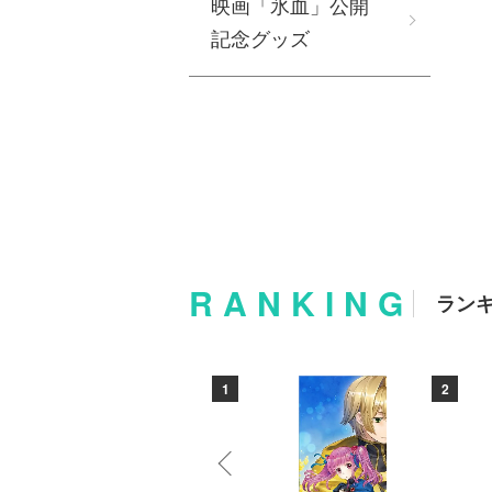
映画「氷血」公開
記念グッズ
RANKING
ラン
10
1
2