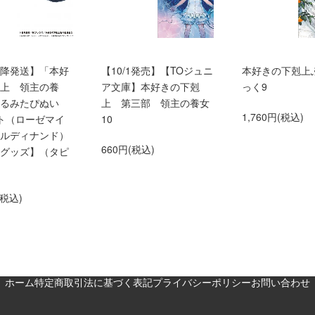
0以降発送】「本好
【10/1発売】【TOジュニ
本好きの下剋上
上 領主の養
ア文庫】本好きの下剋
っく9
くるみたぴぬい
上 第三部 領主の養女
1,760円(税込)
ト（ローゼマイ
10
ルディナンド）
660円(税込)
グッズ】（タピ
(税込)
ホーム
特定商取引法に基づく表記
プライバシーポリシー
お問い合わせ