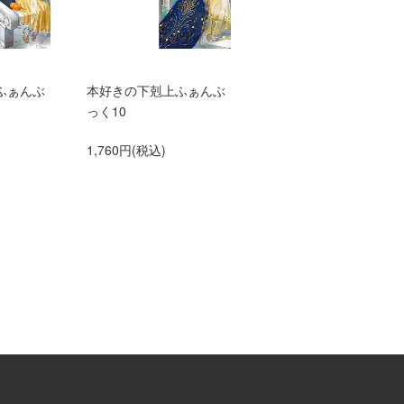
ふぁんぶ
本好きの下剋上ふぁんぶ
TVアニメ『本好きの下
っく10
上 領主の養女』エン
ィングテーマ adieu「
1,760円(税込)
anna me」（初仕様付
間生産限定盤）【アニ
グッズ】
1,500円(税込)