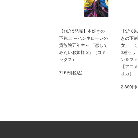
バッドエンド目前のヒロ
【10/15発売】本好きの
【9/1
インに転生した私、今世
下剋上 ～ハンネローレの
きの下剋
では恋愛するつもりがチ
貴族院五年生～ 「恋して
女」 
ートな兄が離してくれま
みたいお姫様 2」（コミ
2種セッ
せん!?＠COMIC 第9巻
ックス）
ン＆フェ
（Celicaコミックス）
【アニメ
715円(税込)
オカ）
759円(税込)
2,860円