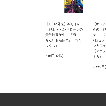
本好きの下剋上ふぁんぶ
【10/15発売】本好きの
【9/1
っく
下剋上 ～ハンネローレの
きの下剋
貴族院五年生～ 「恋して
女」 
1,650円(税込)
みたいお姫様 2」（コミ
2種セッ
ックス）
ン＆フェ
【アニメ
715円(税込)
オカ）
2,860円