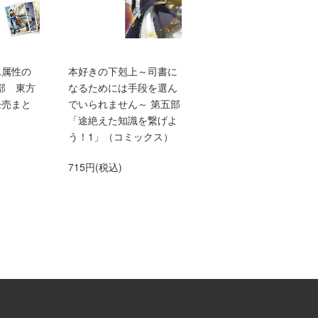
水属性の
本好きの下剋上～司書に
TVアニメ『本好きの下
部 東方
なるためには手段を選ん
上 領主の養女』エン
発売まと
でいられません～ 第五部
ィングテーマ adieu「
「途絶えた知識を繋げよ
anna me」（初仕様付
う！1」（コミックス）
間生産限定盤）【アニ
グッズ】
715円(税込)
1,500円(税込)