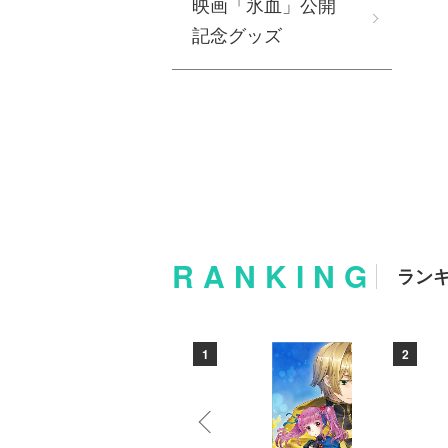
映画「氷血」公開
記念グッズ
RANKING
ラン
10
1
2