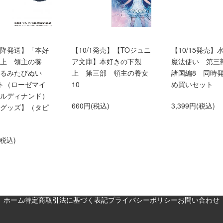
0以降発送】「本好
【10/1発売】【TOジュニ
【10/15発売】
上 領主の養
ア文庫】本好きの下剋
魔法使い 第三
くるみたぴぬい
上 第三部 領主の養女
諸国編8 同時
ト（ローゼマイ
10
め買いセット
ルディナンド）
660円(税込)
3,399円(税込)
グッズ】（タピ
(税込)
ホーム
特定商取引法に基づく表記
プライバシーポリシー
お問い合わせ