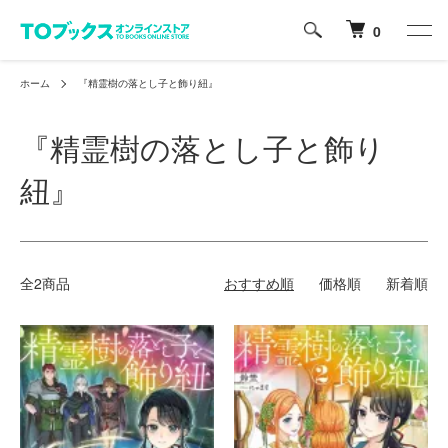
0
ホーム
『精霊樹の落とし子と飾り紐』
『精霊樹の落とし子と飾り
紐』
全2商品
おすすめ順
価格順
新着順