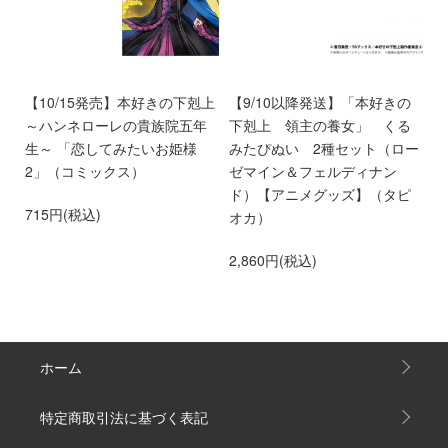
く
【10/15発売】本好きの下剋上
【9/10以降発送】「本好きの
【
～ハンネローレの貴族院五年
下剋上 領主の養女」 くる
庫
生～ 「恋してみたいお姫様
みたぴぬい 2種セット（ロー
部
2」（コミックス）
ゼマイン＆フェルディナン
6
ド）【アニメグッズ】（タピ
715円(税込)
オカ）
2,860円(税込)
ホーム
特定商取引法に基づく表記